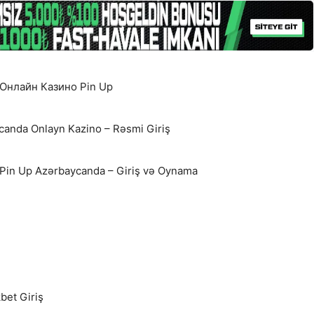
 Онлайн Казино Pin Up
canda Onlayn Kazino – Rəsmi Giriş
 Pin Up Azərbaycanda – Giriş və Oynama
bet Giriş