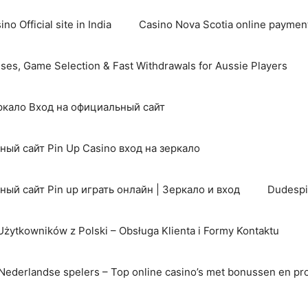
o Official site in India
Casino Nova Scotia online payment
es, Game Selection & Fast Withdrawals for Aussie Players
еркало Вход на официальный сайт
ный сайт Pin Up Casino вход на зеркало
ый сайт Pin up играть онлайн | Зеркало и вход
Dudespi
Użytkowników z Polski – Obsługa Klienta i Formy Kontaktu
 Nederlandse spelers – Top online casino’s met bonussen en pr