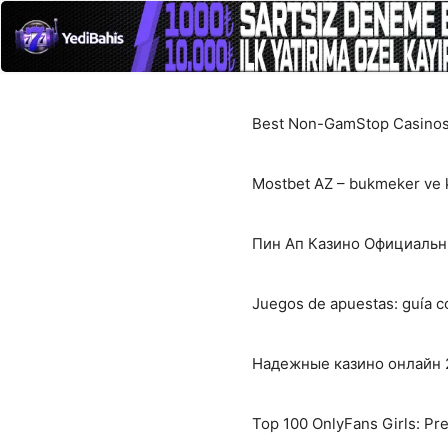
İçeriğe
atla
Best Non-GamStop Casinos
Mostbet AZ – bukmeker ve k
Пин Ап Казино Официальны
Juegos de apuestas: guía c
Надежные казино онлайн 2
Top 100 OnlyFans Girls: Pr