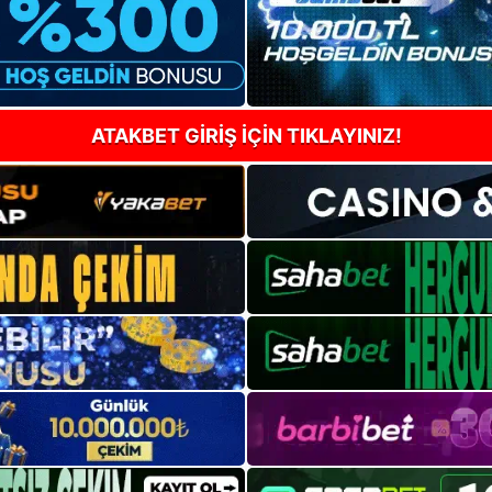
ATAKBET GİRİŞ İÇİN TIKLAYINIZ!