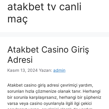
atakbet tv canli
maç
Atakbet Casino Giriş
Adresi
Kasım 13, 2024
Yazarı:
admin
Atakbet casino giriş adresi çevrimiçi yardım,
sorunları hızla çözmenize olanak tanır. Herhangi
bir sorunla karşılaşırsanız, herhangi bir şüpheniz
varsa veya casino oyunlarıyla ilgili ilgi çekici