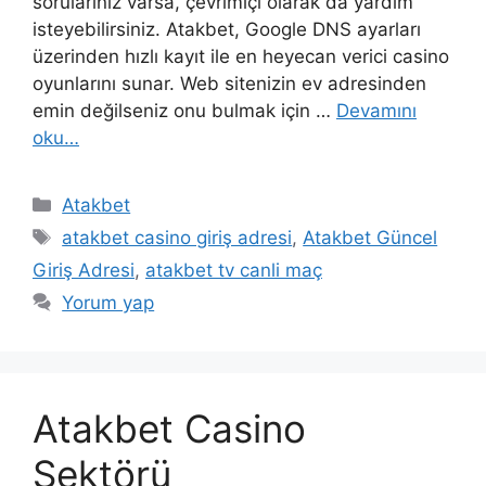
sorularınız varsa, çevrimiçi olarak da yardım
isteyebilirsiniz. Atakbet, Google DNS ayarları
üzerinden hızlı kayıt ile en heyecan verici casino
oyunlarını sunar. Web sitenizin ev adresinden
emin değilseniz onu bulmak için …
Devamını
oku…
Kategoriler
Atakbet
Etiketler
atakbet casino giriş adresi
,
Atakbet Güncel
Giriş Adresi
,
atakbet tv canli maç
Yorum yap
Atakbet Casino
Sektörü