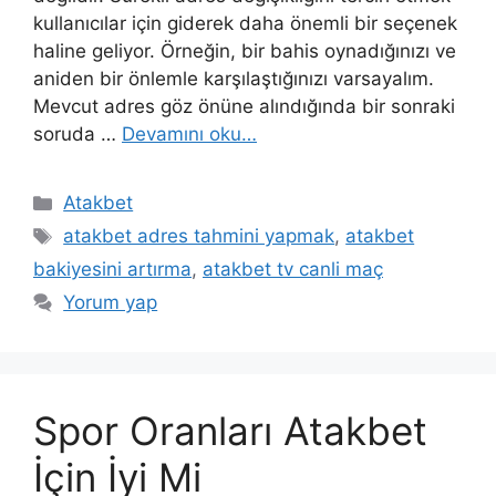
kullanıcılar için giderek daha önemli bir seçenek
haline geliyor. Örneğin, bir bahis oynadığınızı ve
aniden bir önlemle karşılaştığınızı varsayalım.
Mevcut adres göz önüne alındığında bir sonraki
soruda …
Devamını oku…
Kategoriler
Atakbet
Etiketler
atakbet adres tahmini yapmak
,
atakbet
bakiyesini artırma
,
atakbet tv canli maç
Yorum yap
Spor Oranları Atakbet
İçin İyi Mi