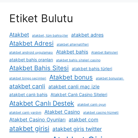
Etiket Bulutu
Atakbet
atakbet adres
atakbet, tüm bahisçiler
Atakbet Adresi
atakbet alternatifleri
Atakbet bahis
atakbet android uygulaması
Atakbet Bahisleri
atakbet bahis oranları
atakbet bahis siteleri casino
Atakbet Bahis Sitesi
atakbet bahis türleri
Atakbet bonus
atakbet bingo seçimleri
atakbet bonusları
atakbet canli
atakbet canli maç izle
atakbet canlı bahis
Atakbet Canlı Casino Siteleri
Atakbet Canlı Destek
atakbet canlı oyun
Atakbet Casino
atakbet canlı yardım
atakbet casino hizmeti
Atakbet Casino Oyunları
atakbet com
atakbet girisi
atakbet giris twitter