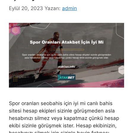
Eylül 20, 2023
Yazarı:
admin
Spor oranları seobahis için iyi mi canlı bahis
sitesi hesap ekipleri sizinle görüşmeden asla
hesabınızı silmez veya kapatmaz çünkü hesap
ekibi sizinle görüşmek ister. Hesap ekibinizin,