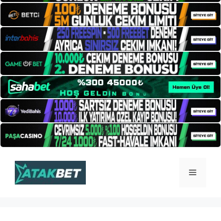
İçeriğe
atla
Menü