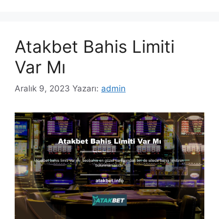
Atakbet Bahis Limiti
Var Mı
Aralık 9, 2023
Yazarı:
admin