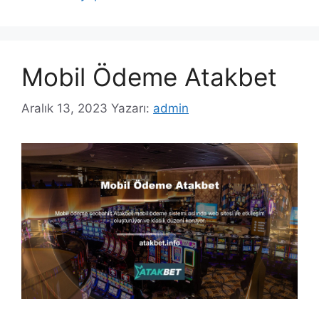
Mobil Ödeme Atakbet
Aralık 13, 2023
Yazarı:
admin