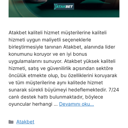
Atakbet kaliteli hizmet müşterilerine kaliteli
hizmeti uygun maliyetli seçeneklerle
birleştirmesiyle tanınan Atakbet, alanında lider
konumunu koruyor ve en iyi bonus
uygulamalarını sunuyor. Atakbet yüksek kaliteli
hizmeti, satış ve güvenilirlik açısından sektöre
öncülük etmekte olup, bu özelliklerini koruyarak
ve tüm müşterilerine aynı kalitede hizmet
sunarak sürekli büyümeyi hedeflemektedir. 7/24
canlı destek hattı bulunmaktadır, böylece
oyuncular herhangi …
Devamını oku…
Kategoriler
Atakbet