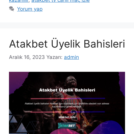
kazanılır
,
atakbet tv canli maç izle
Yorum yap
Atakbet Üyelik Bahisleri
Aralık 16, 2023
Yazarı:
admin