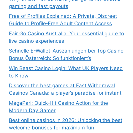
gaming and fast payouts
Free of Profiles Explained: A Private, Discreet
Guide to Profile‑Free Adult Content Access
Fair Go Casino Australia: Your essential guide to
live casino experiences
Schnelle E-Wallet-Auszahlungen bei Top Casino
Bonus Österreich: So funktioniert’s
Win Beast Casino Login: What UK Players Need
to Know
Discover the best games at Fast Withdrawal
Casinos Canada: a player’s paradise for instant
MegaPari: Quick‑Hit Casino Action for the
Modern Day Gamer
Best online casinos in 2026: Unlocking the best
welcome bonuses for maximum fun