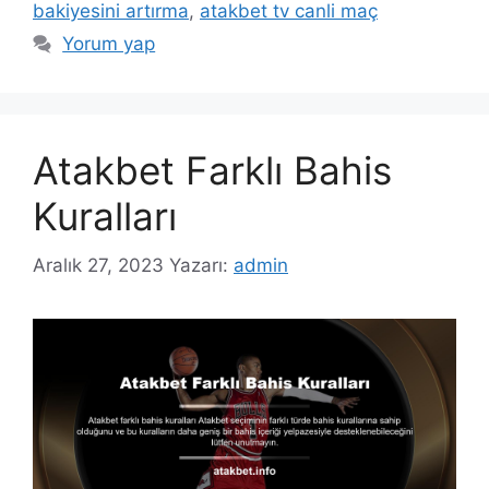
bakiyesini artırma
,
atakbet tv canli maç
Yorum yap
Atakbet Farklı Bahis
Kuralları
Aralık 27, 2023
Yazarı:
admin