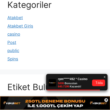
Kategoriler
Atakbet
Atakbet Giriş
casino
Post
public
Spins
Etiket Bulutu
×
Atakbet
atakbet adres
atakbet, tüm bahisçiler
Atakbet Adresi
atakbet alternatifleri