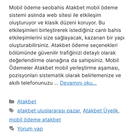
Mobil ödeme seobahis Atakbet mobil ödeme
sistemi aslında web sitesi ile etkileşim
oluşturuyor ve klasik düzeni koruyor. Bu
etkileşimleri birleştirerek istediğiniz canlı bahis
etkileşimlerini size sağlayacak, kazanan bir yapı
oluşturabilirsiniz. Atakbet ödeme seçenekleri
bölümünde güvenilir trafiğinizi detaylı olarak
değerlendirme olanağına da sahipsiniz. Mobil
Ödemeler Atakbet mobil yerleştirme aşaması,
pozisyonları sistematik olarak belirlemenize ve
akıllı telefonunuzu …
Devamını oku…
Kategoriler
Atakbet
Etiketler
atakbet uluslararası pazar
,
Atakbet Üyelik
,
mobil ödeme atakbet
Yorum yap