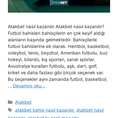
Atakbet nasıl kazanılır Atakbet nasıl kazanılır?
Futbol bahisleri bahisçilerin en çok keyif aldığı
alanların başında gelmektedir. Bahisçilerle
futbol bahislerine ek olarak. Hentbol, ​​basketbol,
​​voleybol, tenis, beyzbol, Amerikan futbolu, buz
hokeyi, bilardo, kış sporları, sanal sporlar,
Avustralya kuralları futbolu, aşk, dart, golf,
kriket ve daha fazlası gibi birçok seçenek var.
Bu seçenekler aynı zamanda futbol, ​​basketbol,
…
Devamını oku…
Kategoriler
Atakbet
Etiketler
atakbet bahis nasıl kazanılır
,
atakbet nasıl