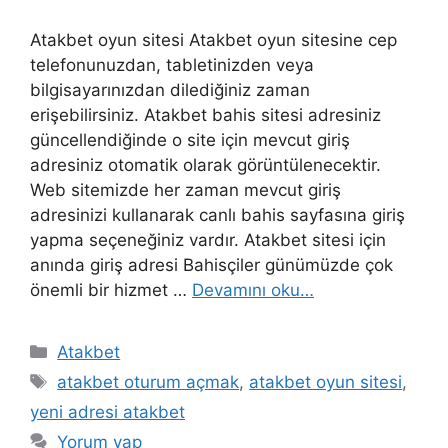
Atakbet oyun sitesi Atakbet oyun sitesine cep
telefonunuzdan, tabletinizden veya
bilgisayarınızdan dilediğiniz zaman
erişebilirsiniz. Atakbet bahis sitesi adresiniz
güncellendiğinde o site için mevcut giriş
adresiniz otomatik olarak görüntülenecektir.
Web sitemizde her zaman mevcut giriş
adresinizi kullanarak canlı bahis sayfasına giriş
yapma seçeneğiniz vardır. Atakbet sitesi için
anında giriş adresi Bahisçiler günümüzde çok
önemli bir hizmet …
Devamını oku…
Kategoriler
Atakbet
Etiketler
atakbet oturum açmak
,
atakbet oyun sitesi
,
yeni adresi atakbet
Yorum yap