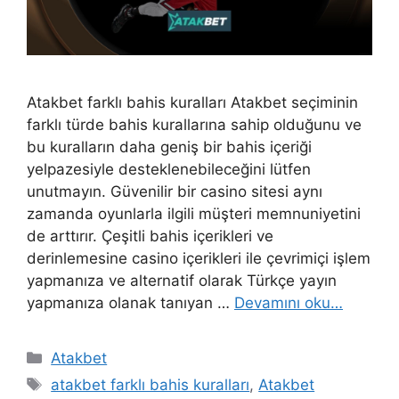
Atakbet farklı bahis kuralları Atakbet seçiminin
farklı türde bahis kurallarına sahip olduğunu ve
bu kuralların daha geniş bir bahis içeriği
yelpazesiyle desteklenebileceğini lütfen
unutmayın. Güvenilir bir casino sitesi aynı
zamanda oyunlarla ilgili müşteri memnuniyetini
de arttırır. Çeşitli bahis içerikleri ve
derinlemesine casino içerikleri ile çevrimiçi işlem
yapmanıza ve alternatif olarak Türkçe yayın
yapmanıza olanak tanıyan …
Devamını oku…
Kategoriler
Atakbet
Etiketler
atakbet farklı bahis kuralları
,
Atakbet