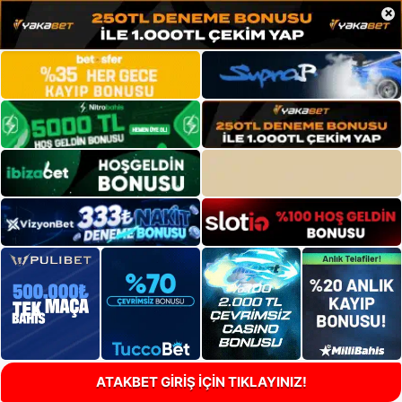
×
ATAKBET GİRİŞ İÇİN TIKLAYINIZ!