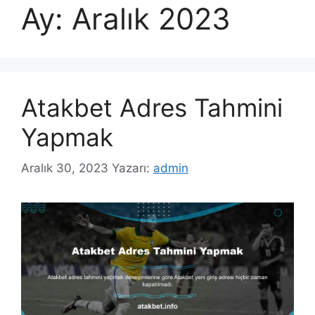
Ay:
Aralık 2023
Atakbet Adres Tahmini
Yapmak
Aralık 30, 2023
Yazarı:
admin