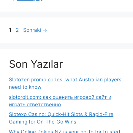
Yazı
Sayfa
Sayfa
1
2
Sonraki
→
dolaşımı
Son Yazılar
Slotozen promo codes: what Australian players
need to know
slotoroit.com: как оценить игровой сайт и
играть ответственно
Slotexo Casino: Quick‑Hit Slots & Rapid‑Fire
Gaming for On‑The‑Go Wins
Why Online Pokies NZ is your go-to for trusted