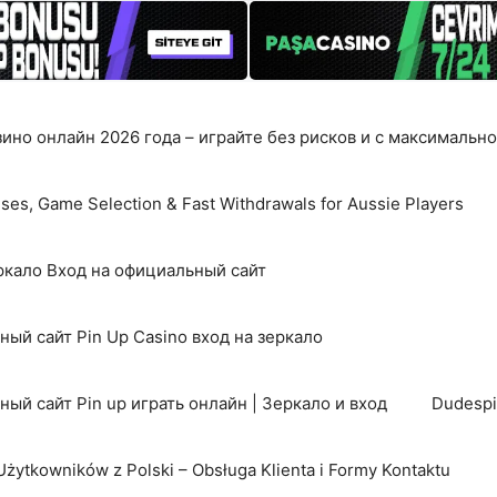
ино онлайн 2026 года – играйте без рисков и с максимальн
es, Game Selection & Fast Withdrawals for Aussie Players
еркало Вход на официальный сайт
ный сайт Pin Up Casino вход на зеркало
ый сайт Pin up играть онлайн | Зеркало и вход
Dudespi
Użytkowników z Polski – Obsługa Klienta i Formy Kontaktu