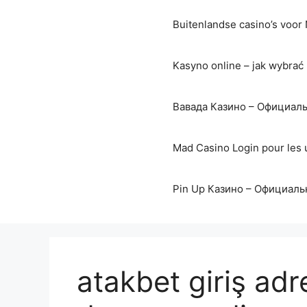
Buitenlandse casino’s voor
Kasyno online – jak wybrać
Вавада Казино – Официаль
Mad Casino Login pour les u
Pin Up Казино – Официальн
atakbet giriş adr