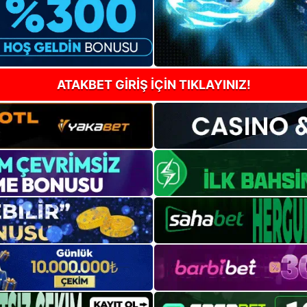
ATAKBET GİRİŞ İÇİN TIKLAYINIZ!