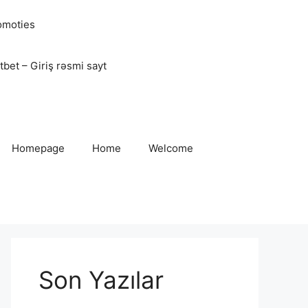
omoties
bet – Giriş rəsmi sayt
Homepage
Home
Welcome
Son Yazılar