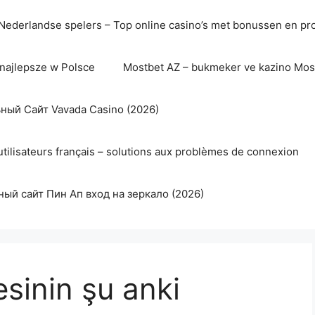
 Nederlandse spelers – Top online casino’s met bonussen en pr
 najlepsze w Polsce
Mostbet AZ – bukmeker ve kazino Most
ный Сайт Vavada Casino (2026)
tilisateurs français – solutions aux problèmes de connexion
ый сайт Пин Ап вход на зеркало (2026)
esinin şu anki