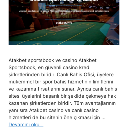
Atakbet sportsbook ve casino Atakbet
Sportsbook, en güvenli casino kredi
şirketlerinden biridir. Canlı Bahis Ofisi, üyelere
mükemmel bir spor bahis hizmetinin limitlerini
ve kazanma fırsatlarını sunar. Ayrıca canlı bahis
sitesi üyelerini başarılı bir şekilde çekmeye hak
kazanan şirketlerden biridir. Tüm avantajlarının
yanı sıra Atakbet casino ve canlı casino
hizmetleri de bu sitenin öne çıkması için …
Devamını oku…