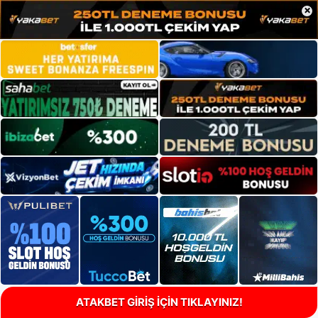
×
ATAKBET GİRİŞ İÇİN TIKLAYINIZ!