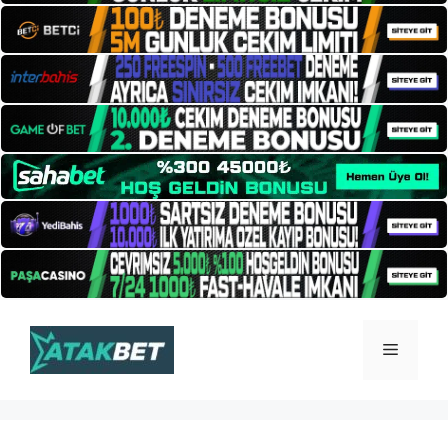
İçeriğe
atla
Menü