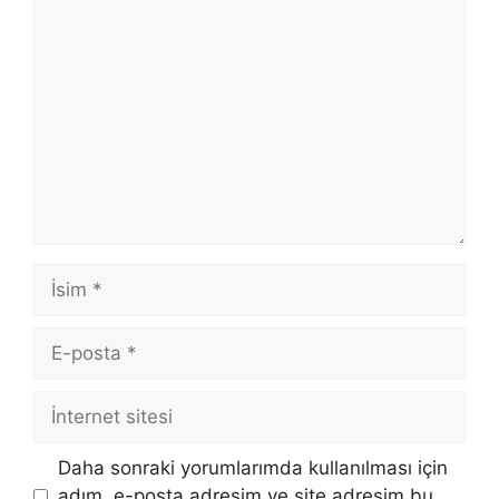
Yorum
İsim
E-
posta
İnternet
sitesi
Daha sonraki yorumlarımda kullanılması için
adım, e-posta adresim ve site adresim bu