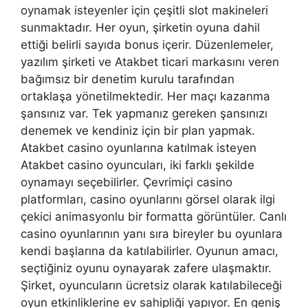
oynamak isteyenler için çeşitli slot makineleri
sunmaktadır. Her oyun, şirketin oyuna dahil
ettiği belirli sayıda bonus içerir. Düzenlemeler,
yazılım şirketi ve Atakbet ticari markasını veren
bağımsız bir denetim kurulu tarafından
ortaklaşa yönetilmektedir. Her maçı kazanma
şansınız var. Tek yapmanız gereken şansınızı
denemek ve kendiniz için bir plan yapmak.
Atakbet casino oyunlarına katılmak isteyen
Atakbet casino oyuncuları, iki farklı şekilde
oynamayı seçebilirler. Çevrimiçi casino
platformları, casino oyunlarını görsel olarak ilgi
çekici animasyonlu bir formatta görüntüler. Canlı
casino oyunlarının yanı sıra bireyler bu oyunlara
kendi başlarına da katılabilirler. Oyunun amacı,
seçtiğiniz oyunu oynayarak zafere ulaşmaktır.
Şirket, oyuncuların ücretsiz olarak katılabileceği
oyun etkinliklerine ev sahipliği yapıyor. En geniş