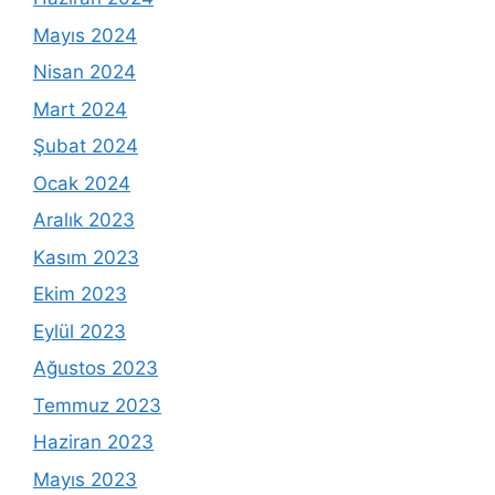
Mayıs 2024
Nisan 2024
Mart 2024
Şubat 2024
Ocak 2024
Aralık 2023
Kasım 2023
Ekim 2023
Eylül 2023
Ağustos 2023
Temmuz 2023
Haziran 2023
Mayıs 2023