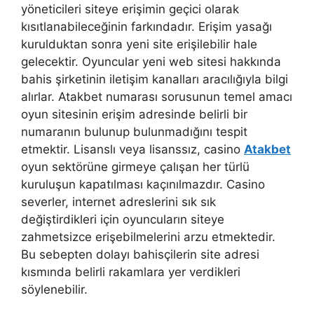
yöneticileri siteye erişimin geçici olarak
kısıtlanabileceğinin farkındadır. Erişim yasağı
kurulduktan sonra yeni site erişilebilir hale
gelecektir. Oyuncular yeni web sitesi hakkında
bahis şirketinin iletişim kanalları aracılığıyla bilgi
alırlar. Atakbet numarası sorusunun temel amacı
oyun sitesinin erişim adresinde belirli bir
numaranın bulunup bulunmadığını tespit
etmektir. Lisanslı veya lisanssız, casino
Atakbet
oyun sektörüne girmeye çalışan her türlü
kuruluşun kapatılması kaçınılmazdır. Casino
severler, internet adreslerini sık sık
değiştirdikleri için oyuncuların siteye
zahmetsizce erişebilmelerini arzu etmektedir.
Bu sebepten dolayı bahisçilerin site adresi
kısmında belirli rakamlara yer verdikleri
söylenebilir.