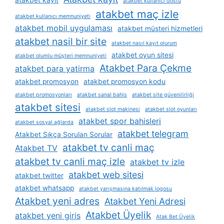
atakbet kullanıcı dostu
atakbet maç izle
atakbet kullanıcı memnuniyeti
atakbet mobil uygulaması
atakbet müşteri hizmetleri
atakbet nasil bir site
atakbet nasıl kayıt olurum
atakbet oyun sitesi
atakbet olumlu müşteri memnuniyeti
Atakbet Para Çekme
atakbet para yatirma
atakbet promosyon
atakbet promosyon kodu
atakbet promosyonları
atakbet sanal bahis
atakbet site güvenilirliği
atakbet sitesi
atakbet slot makinesi
atakbet slot oyunları
atakbet spor bahisleri
atakbet sosyal ağlarda
atakbet telegram
Atakbet Sıkça Sorulan Sorular
atakbet tv canli maç
Atakbet TV
atakbet tv canli maç izle
atakbet tv izle
atakbet web sitesi
atakbet twitter
atakbet whatsapp
atakbet yarışmasına katılmak logosu
Atakbet yeni adres
Atakbet Yeni Adresi
Atakbet Üyelik
atakbet yeni giris
Atak Bet Üyelik