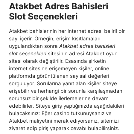
Atakbet Adres Bahisleri
Slot Seçenekleri
Atakbet bahislerinin her internet adresi belirli bir
sayı içerir. Örneğin, erişim kısıtlamaları
uygulandıktan sonra
Atakbet adres bahisleri
slot seçenekleri
sitesinin adresi Atakbet oyun
sitesi olarak değiştirilir. Esasında şirketin
internet sitesine erişemeyen kişiler, online
platformda görüntülenen sayısal değerleri
sorguluyor. Sorularına yanıt alan kişiler siteye
erişebilir ve herhangi bir sorunla karşılaşmadan
sorunsuz bir şekilde ilerlemelerine devam
edebilirler. Siteye giriş yaptığınızda aşağıdakileri
bulacaksınız: Eğer casino tutkunuysanız ve
Atakbet maliyetini merak ediyorsanız, sitemizi
ziyaret edip giriş yaparak cevabı bulabilirsiniz.