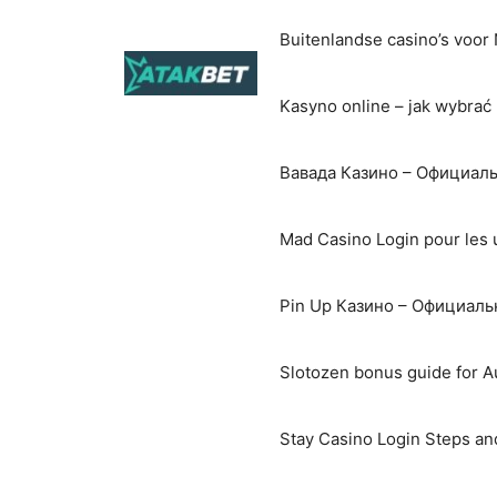
Buitenlandse casino’s voor
Kasyno online – jak wybrać
Вавада Казино – Официаль
Mad Casino Login pour les u
Pin Up Казино – Официальн
Slotozen bonus guide for A
Stay Casino Login Steps an