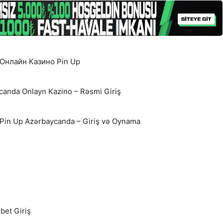
 Онлайн Казино Pin Up
canda Onlayn Kazino – Rəsmi Giriş
 Pin Up Azərbaycanda – Giriş və Oynama
bet Giriş