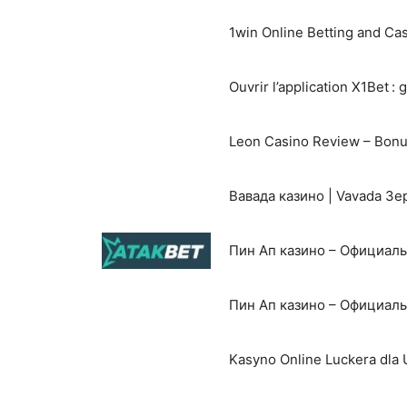
1win Online Betting and Casin
Ouvrir l’application X1Bet : 
Leon Casino Review – Bonus
Вавада казино | Vavada З
Пин Ап казино – Официаль
Пин Ап казино – Официальн
Kasyno Online Luckera dla 