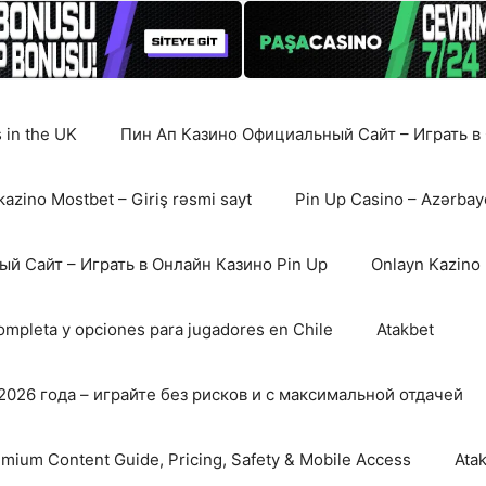
 in the UK
Пин Ап Казино Официальный Сайт – Играть в
azino Mostbet – Giriş rəsmi sayt
Pin Up Casino – Azərbay
й Сайт – Играть в Онлайн Казино Pin Up
Onlayn Kazino
ompleta y opciones para jugadores en Chile
Atakbet
026 года – играйте без рисков и с максимальной отдачей
emium Content Guide, Pricing, Safety & Mobile Access
Atak