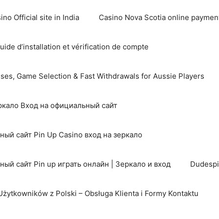
o Official site in India
Casino Nova Scotia online payment
guide d’installation et vérification de compte
es, Game Selection & Fast Withdrawals for Aussie Players
еркало Вход на официальный сайт
ный сайт Pin Up Casino вход на зеркало
ый сайт Pin up играть онлайн | Зеркало и вход
Dudespi
Użytkowników z Polski – Obsługa Klienta i Formy Kontaktu