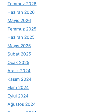
Temmuz 2026
Haziran 2026
Mayıs 2026
Temmuz 2025
Haziran 2025
Mayıs 2025
Şubat 2025
Ocak 2025
Aralık 2024
Kasım 2024
Ekim 2024
Eylül 2024
Ağustos 2024