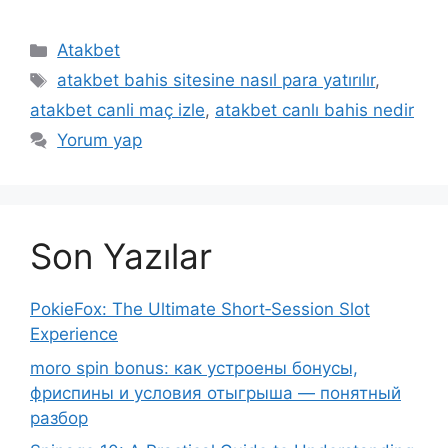
Kategoriler
Atakbet
Etiketler
atakbet bahis sitesine nasıl para yatırılır
,
atakbet canli maç izle
,
atakbet canlı bahis nedir
Yorum yap
Son Yazılar
PokieFox: The Ultimate Short‑Session Slot
Experience
moro spin bonus: как устроены бонусы,
фриспины и условия отыгрыша — понятный
разбор