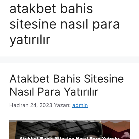
atakbet bahis
sitesine nasıl para
yatırılır
Atakbet Bahis Sitesine
Nasıl Para Yatırılır
Haziran 24, 2023
Yazarı:
admin