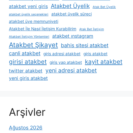
Atakbet Üyelik
atakbet yeni giris
Atak Bet Üyelik
atakbet üyelik süreci
atakbet üyelik seçenekleri
atakbet üye memnuniyeti
Atakbet İle Nasıl İletişim Kurabilirim
Atak Bet İletişim
atakbet ınstagram
Atakbet İletişim Yöntemleri
Atakbet Şikayet
bahis sitesi atakbet
canli atakbet
giris adresi atakbet
giris atakbet
girisi atakbet
kayit atakbet
giris yap atakbet
yeni adresi atakbet
twitter atakbet
yeni giris atakbet
Arşivler
Ağustos 2026