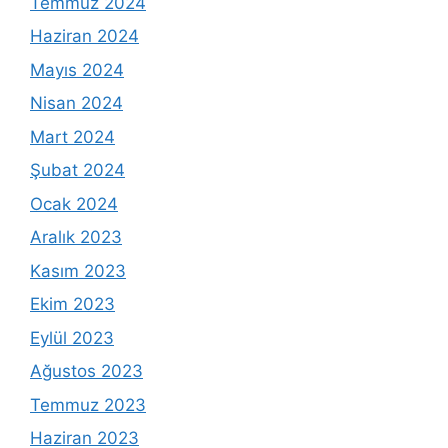
Temmuz 2024
Haziran 2024
Mayıs 2024
Nisan 2024
Mart 2024
Şubat 2024
Ocak 2024
Aralık 2023
Kasım 2023
Ekim 2023
Eylül 2023
Ağustos 2023
Temmuz 2023
Haziran 2023