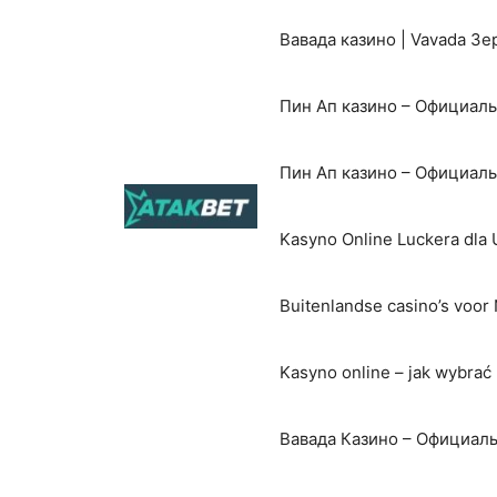
Вавада казино | Vavada З
Пин Ап казино – Официаль
Пин Ап казино – Официальн
Kasyno Online Luckera dla 
Buitenlandse casino’s voor
Kasyno online – jak wybrać
Вавада Казино – Официаль