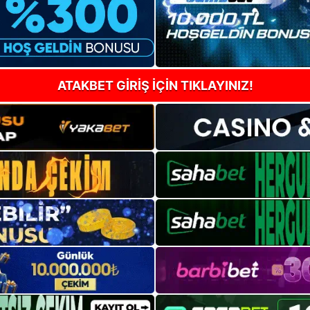
ATAKBET GİRİŞ İÇİN TIKLAYINIZ!