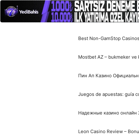
İçeriğe
atla
Best Non-GamStop Casinos
Mostbet AZ – bukmeker ve k
Пин Ап Казино Официальны
Juegos de apuestas: guía c
Надежные казино онлайн 2
Leon Casino Review – Bonus