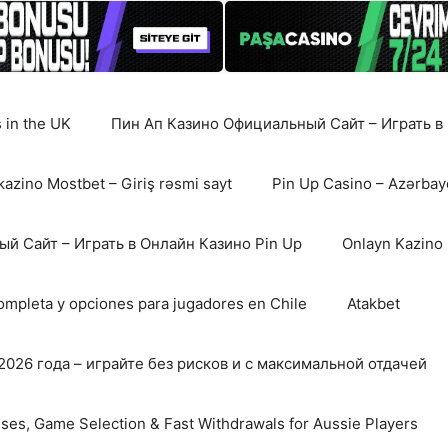
 in the UK
Пин Ап Казино Официальный Сайт – Играть в
azino Mostbet – Giriş rəsmi sayt
Pin Up Casino – Azərbay
й Сайт – Играть в Онлайн Казино Pin Up
Onlayn Kazino
ompleta y opciones para jugadores en Chile
Atakbet
026 года – играйте без рисков и с максимальной отдачей
es, Game Selection & Fast Withdrawals for Aussie Players