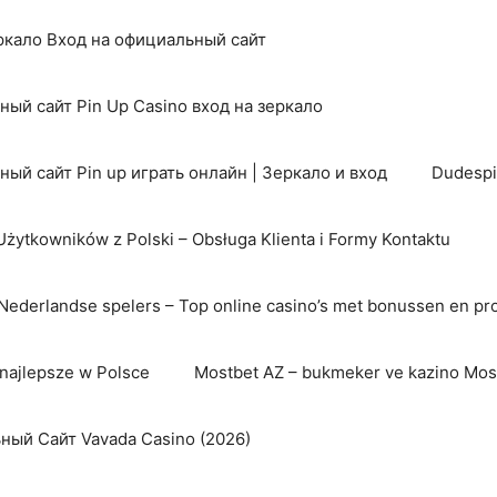
еркало Вход на официальный сайт
ный сайт Pin Up Casino вход на зеркало
ый сайт Pin up играть онлайн | Зеркало и вход
Dudespi
Użytkowników z Polski – Obsługa Klienta i Formy Kontaktu
 Nederlandse spelers – Top online casino’s met bonussen en pr
 najlepsze w Polsce
Mostbet AZ – bukmeker ve kazino Most
ный Сайт Vavada Casino (2026)