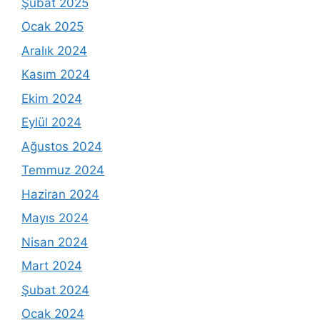
Şubat 2025
Ocak 2025
Aralık 2024
Kasım 2024
Ekim 2024
Eylül 2024
Ağustos 2024
Temmuz 2024
Haziran 2024
Mayıs 2024
Nisan 2024
Mart 2024
Şubat 2024
Ocak 2024