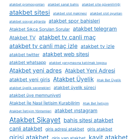
atakbet promosyonları
atakbet sanal bahis
atakbet site güvenilirliği
atakbet sitesi
atakbet slot makinesi
atakbet slot oyunları
atakbet spor bahisleri
atakbet sosyal ağlarda
atakbet telegram
Atakbet Sıkça Sorulan Sorular
atakbet tv canli maç
Atakbet TV
atakbet tv canli maç izle
atakbet tv izle
atakbet web sitesi
atakbet twitter
atakbet whatsapp
atakbet yarışmasına katılmak logosu
Atakbet yeni adres
Atakbet Yeni Adresi
Atakbet Üyelik
atakbet yeni giris
Atak Bet Üyelik
atakbet üyelik süreci
atakbet üyelik seçenekleri
atakbet üye memnuniyeti
Atakbet İle Nasıl İletişim Kurabilirim
Atak Bet İletişim
atakbet ınstagram
Atakbet İletişim Yöntemleri
Atakbet Şikayet
bahis sitesi atakbet
canli atakbet
giris adresi atakbet
giris atakbet
girisi atakbet
kayit atakbet
giris yap atakbet