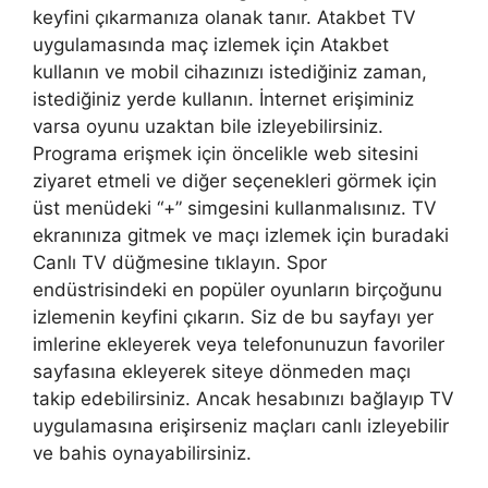
keyfini çıkarmanıza olanak tanır. Atakbet TV
uygulamasında maç izlemek için Atakbet
kullanın ve mobil cihazınızı istediğiniz zaman,
istediğiniz yerde kullanın. İnternet erişiminiz
varsa oyunu uzaktan bile izleyebilirsiniz.
Programa erişmek için öncelikle web sitesini
ziyaret etmeli ve diğer seçenekleri görmek için
üst menüdeki “+” simgesini kullanmalısınız. TV
ekranınıza gitmek ve maçı izlemek için buradaki
Canlı TV düğmesine tıklayın. Spor
endüstrisindeki en popüler oyunların birçoğunu
izlemenin keyfini çıkarın. Siz de bu sayfayı yer
imlerine ekleyerek veya telefonunuzun favoriler
sayfasına ekleyerek siteye dönmeden maçı
takip edebilirsiniz. Ancak hesabınızı bağlayıp TV
uygulamasına erişirseniz maçları canlı izleyebilir
ve bahis oynayabilirsiniz.