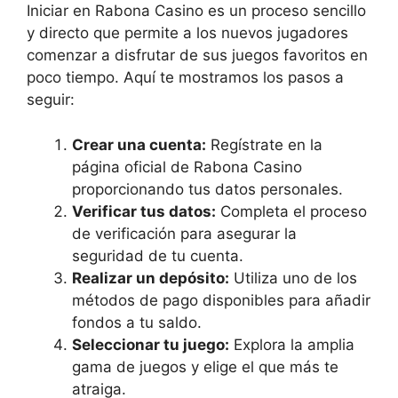
Iniciar en Rabona Casino es un proceso sencillo
y directo que permite a los nuevos jugadores
comenzar a disfrutar de sus juegos favoritos en
poco tiempo. Aquí te mostramos los pasos a
seguir:
Crear una cuenta:
Regístrate en la
página oficial de Rabona Casino
proporcionando tus datos personales.
Verificar tus datos:
Completa el proceso
de verificación para asegurar la
seguridad de tu cuenta.
Realizar un depósito:
Utiliza uno de los
métodos de pago disponibles para añadir
fondos a tu saldo.
Seleccionar tu juego:
Explora la amplia
gama de juegos y elige el que más te
atraiga.