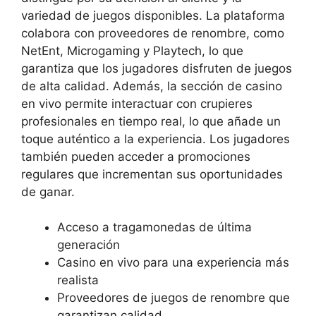
variedad de juegos disponibles. La plataforma
colabora con proveedores de renombre, como
NetEnt, Microgaming y Playtech, lo que
garantiza que los jugadores disfruten de juegos
de alta calidad. Además, la sección de casino
en vivo permite interactuar con crupieres
profesionales en tiempo real, lo que añade un
toque auténtico a la experiencia. Los jugadores
también pueden acceder a promociones
regulares que incrementan sus oportunidades
de ganar.
Acceso a tragamonedas de última
generación
Casino en vivo para una experiencia más
realista
Proveedores de juegos de renombre que
garantizan calidad