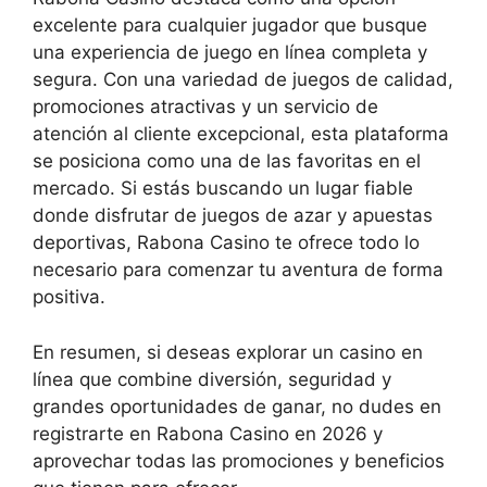
excelente para cualquier jugador que busque
una experiencia de juego en línea completa y
segura. Con una variedad de juegos de calidad,
promociones atractivas y un servicio de
atención al cliente excepcional, esta plataforma
se posiciona como una de las favoritas en el
mercado. Si estás buscando un lugar fiable
donde disfrutar de juegos de azar y apuestas
deportivas, Rabona Casino te ofrece todo lo
necesario para comenzar tu aventura de forma
positiva.
En resumen, si deseas explorar un casino en
línea que combine diversión, seguridad y
grandes oportunidades de ganar, no dudes en
registrarte en Rabona Casino en 2026 y
aprovechar todas las promociones y beneficios