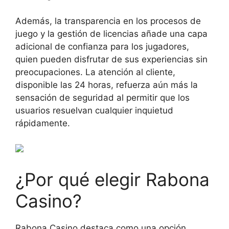
Además, la transparencia en los procesos de
juego y la gestión de licencias añade una capa
adicional de confianza para los jugadores,
quien pueden disfrutar de sus experiencias sin
preocupaciones. La atención al cliente,
disponible las 24 horas, refuerza aún más la
sensación de seguridad al permitir que los
usuarios resuelvan cualquier inquietud
rápidamente.
¿Por qué elegir Rabona
Casino?
Rabona Casino destaca como una opción