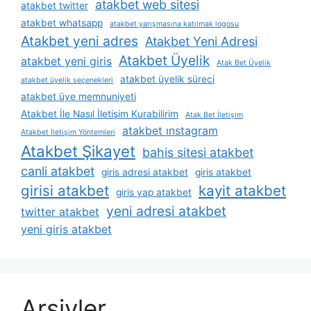
atakbet web sitesi
atakbet twitter
atakbet whatsapp
atakbet yarışmasına katılmak logosu
Atakbet yeni adres
Atakbet Yeni Adresi
Atakbet Üyelik
atakbet yeni giris
Atak Bet Üyelik
atakbet üyelik süreci
atakbet üyelik seçenekleri
atakbet üye memnuniyeti
Atakbet İle Nasıl İletişim Kurabilirim
Atak Bet İletişim
atakbet ınstagram
Atakbet İletişim Yöntemleri
Atakbet Şikayet
bahis sitesi atakbet
canli atakbet
giris adresi atakbet
giris atakbet
girisi atakbet
kayit atakbet
giris yap atakbet
yeni adresi atakbet
twitter atakbet
yeni giris atakbet
Arşivler