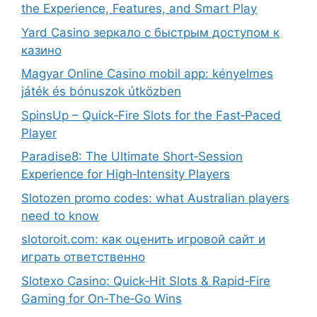
the Experience, Features, and Smart Play
Yard Casino зеркало с быстрым доступом к
казино
Magyar Online Casino mobil app: kényelmes
játék és bónuszok útközben
SpinsUp – Quick‑Fire Slots for the Fast‑Paced
Player
Paradise8: The Ultimate Short‑Session
Experience for High‑Intensity Players
Slotozen promo codes: what Australian players
need to know
slotoroit.com: как оценить игровой сайт и
играть ответственно
Slotexo Casino: Quick‑Hit Slots & Rapid‑Fire
Gaming for On‑The‑Go Wins