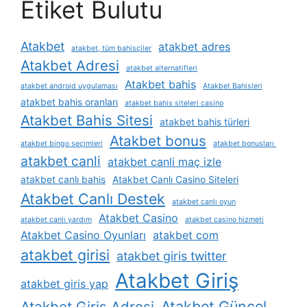
Etiket Bulutu
Atakbet
atakbet adres
atakbet, tüm bahisçiler
Atakbet Adresi
atakbet alternatifleri
Atakbet bahis
atakbet android uygulaması
Atakbet Bahisleri
atakbet bahis oranları
atakbet bahis siteleri casino
Atakbet Bahis Sitesi
atakbet bahis türleri
Atakbet bonus
atakbet bingo seçimleri
atakbet bonusları
atakbet canli
atakbet canli maç izle
atakbet canlı bahis
Atakbet Canlı Casino Siteleri
Atakbet Canlı Destek
atakbet canlı oyun
Atakbet Casino
atakbet canlı yardım
atakbet casino hizmeti
Atakbet Casino Oyunları
atakbet com
atakbet girisi
atakbet giris twitter
Atakbet Giriş
atakbet giris yap
Atakbet Güncel
Atakbet Giriş Adresi