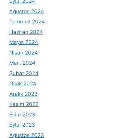
Eylül 2024
Ağustos 2024
Temmuz 2024
Haziran 2024
Mayıs 2024
Nisan 2024
Mart 2024
Şubat 2024
Ocak 2024
Aralık 2023
Kasım 2023
Ekim 2023
Eylül 2023
Ağustos 2023