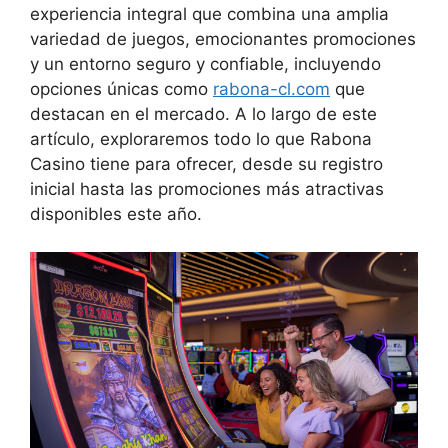
experiencia integral que combina una amplia
variedad de juegos, emocionantes promociones
y un entorno seguro y confiable, incluyendo
opciones únicas como
rabona-cl.com
que
destacan en el mercado. A lo largo de este
artículo, exploraremos todo lo que Rabona
Casino tiene para ofrecer, desde su registro
inicial hasta las promociones más atractivas
disponibles este año.