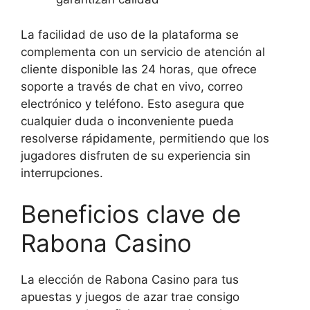
La facilidad de uso de la plataforma se
complementa con un servicio de atención al
cliente disponible las 24 horas, que ofrece
soporte a través de chat en vivo, correo
electrónico y teléfono. Esto asegura que
cualquier duda o inconveniente pueda
resolverse rápidamente, permitiendo que los
jugadores disfruten de su experiencia sin
interrupciones.
Beneficios clave de
Rabona Casino
La elección de Rabona Casino para tus
apuestas y juegos de azar trae consigo