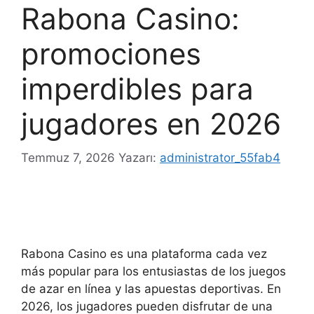
Rabona Casino:
promociones
imperdibles para
jugadores en 2026
Temmuz 7, 2026
Yazarı:
administrator_55fab4
Rabona Casino es una plataforma cada vez
más popular para los entusiastas de los juegos
de azar en línea y las apuestas deportivas. En
2026, los jugadores pueden disfrutar de una