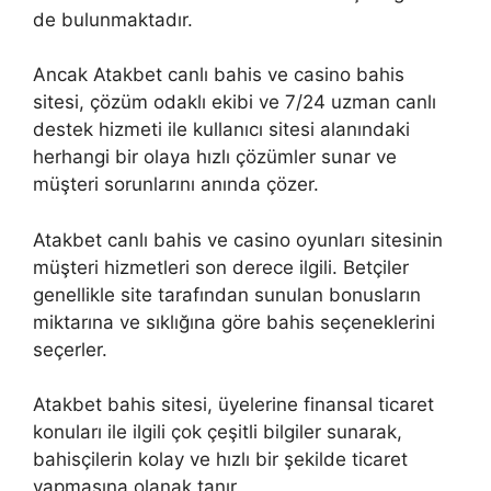
de bulunmaktadır.
Ancak Atakbet canlı bahis ve casino bahis
sitesi, çözüm odaklı ekibi ve 7/24 uzman canlı
destek hizmeti ile kullanıcı sitesi alanındaki
herhangi bir olaya hızlı çözümler sunar ve
müşteri sorunlarını anında çözer.
Atakbet canlı bahis ve casino oyunları sitesinin
müşteri hizmetleri son derece ilgili. Betçiler
genellikle site tarafından sunulan bonusların
miktarına ve sıklığına göre bahis seçeneklerini
seçerler.
Atakbet bahis sitesi, üyelerine finansal ticaret
konuları ile ilgili çok çeşitli bilgiler sunarak,
bahisçilerin kolay ve hızlı bir şekilde ticaret
yapmasına olanak tanır.