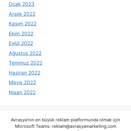
Ocak 2023
Aralık 2022
Kasım 2022
Ekim 2022
Eylül 2022
Ağustos 2022
Temmuz 2022
Haziran 2022
Mayıs 2022
Nisan 2022
Avrasya'nın en büyük reklam platformunda olmak için
Microsoft Teams:
reklam@avrasyamarketing.com