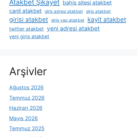
Atakbet Şikayet
bahis sitesi atakbet
canli atakbet
giris adresi atakbet
giris atakbet
girisi atakbet
kayit atakbet
giris yap atakbet
yeni adresi atakbet
twitter atakbet
yeni giris atakbet
Arşivler
Ağustos 2026
Temmuz 2026
Haziran 2026
Mayıs 2026
Temmuz 2025