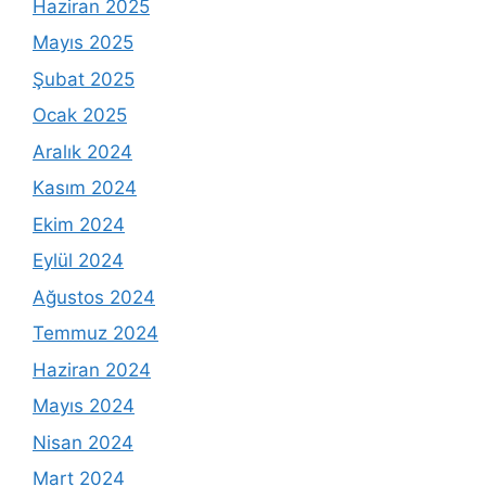
Haziran 2025
Mayıs 2025
Şubat 2025
Ocak 2025
Aralık 2024
Kasım 2024
Ekim 2024
Eylül 2024
Ağustos 2024
Temmuz 2024
Haziran 2024
Mayıs 2024
Nisan 2024
Mart 2024