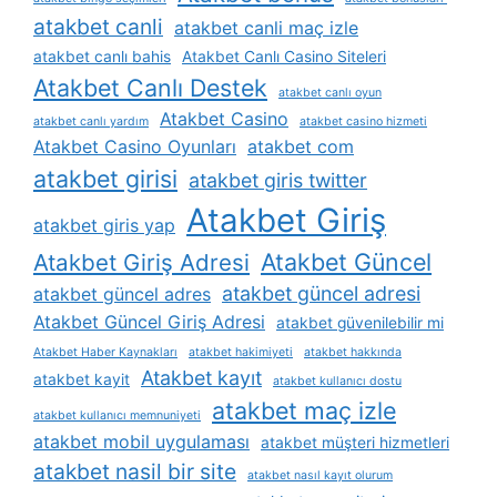
atakbet canli
atakbet canli maç izle
atakbet canlı bahis
Atakbet Canlı Casino Siteleri
Atakbet Canlı Destek
atakbet canlı oyun
Atakbet Casino
atakbet canlı yardım
atakbet casino hizmeti
Atakbet Casino Oyunları
atakbet com
atakbet girisi
atakbet giris twitter
Atakbet Giriş
atakbet giris yap
Atakbet Güncel
Atakbet Giriş Adresi
atakbet güncel adresi
atakbet güncel adres
Atakbet Güncel Giriş Adresi
atakbet güvenilebilir mi
Atakbet Haber Kaynakları
atakbet hakimiyeti
atakbet hakkında
Atakbet kayıt
atakbet kayit
atakbet kullanıcı dostu
atakbet maç izle
atakbet kullanıcı memnuniyeti
atakbet mobil uygulaması
atakbet müşteri hizmetleri
atakbet nasil bir site
atakbet nasıl kayıt olurum