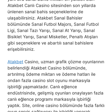
Atakbet Canlı Casino sitesinden son yıllarda
ünlenen sanal bahis seçeneklerine de
ulaşabilirsiniz. Atakbet Sanal Bahisler
bölümünde Sanal Futbol Majors, Sanal Futbol
Ligi, Sanal Tazı Yarışı, Sanal At Yarışı, Sanal
Bisiklet Yarışı, Sanal Misketler, Penaltı Atışları
gibi seçeneklere ve abartılı sanal bahislere
erişebilirsiniz.
Atakbet
Casino, uzman grafik çözme oyunlarının
belirlendiği Atakbet Casino bölümünde,
artırılmış ödeme miktarı ve ödeme hatları ile
ondan fazla casino slot oyunu markasıyla
işbirliği yapmaktadır. Canlı eğlence
endüstrisinde, gelişmiş oyunları onaylayan fazla
canlı eğlence programı markasıyla işbirliği
yaptık. Site, online casino bölümünde fazla farklı
oyun servis sağlayıcısı ile işbirliği yaparak