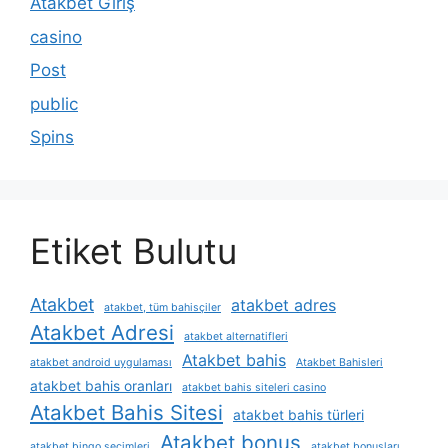
Atakbet Giriş
casino
Post
public
Spins
Etiket Bulutu
Atakbet
atakbet adres
atakbet, tüm bahisçiler
Atakbet Adresi
atakbet alternatifleri
Atakbet bahis
atakbet android uygulaması
Atakbet Bahisleri
atakbet bahis oranları
atakbet bahis siteleri casino
Atakbet Bahis Sitesi
atakbet bahis türleri
Atakbet bonus
atakbet bingo seçimleri
atakbet bonusları