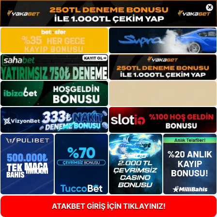
×
ATAKBET GİRİŞ İÇİN TIKLAYINIZ!