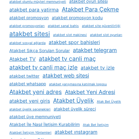
atakbet oyun sitesi
atakbet olumlu müşteri memnuniyeti
Atakbet Para Çekme
atakbet para yatirma
atakbet promosyon
atakbet promosyon kodu
atakbet promosyonları
atakbet sanal bahis
atakbet site güvenilirliği
atakbet sitesi
atakbet slot makinesi
atakbet slot oyunları
atakbet spor bahisleri
atakbet sosyal ağlarda
atakbet telegram
Atakbet Sıkça Sorulan Sorular
atakbet tv canli maç
Atakbet TV
atakbet tv canli maç izle
atakbet tv izle
atakbet web sitesi
atakbet twitter
atakbet whatsapp
atakbet yarışmasına katılmak logosu
Atakbet yeni adres
Atakbet Yeni Adresi
Atakbet Üyelik
atakbet yeni giris
Atak Bet Üyelik
atakbet üyelik süreci
atakbet üyelik seçenekleri
atakbet üye memnuniyeti
Atakbet İle Nasıl İletişim Kurabilirim
Atak Bet İletişim
atakbet ınstagram
Atakbet İletişim Yöntemleri