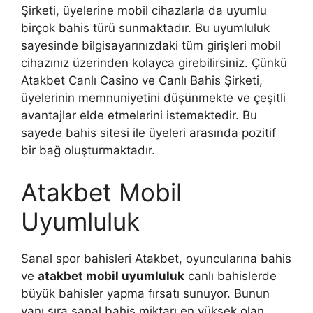
Şirketi, üyelerine mobil cihazlarla da uyumlu
birçok bahis türü sunmaktadır. Bu uyumluluk
sayesinde bilgisayarınızdaki tüm girişleri mobil
cihazınız üzerinden kolayca girebilirsiniz. Çünkü
Atakbet Canlı Casino ve Canlı Bahis Şirketi,
üyelerinin memnuniyetini düşünmekte ve çeşitli
avantajlar elde etmelerini istemektedir. Bu
sayede bahis sitesi ile üyeleri arasında pozitif
bir bağ oluşturmaktadır.
Atakbet Mobil
Uyumluluk
Sanal spor bahisleri Atakbet, oyuncularına bahis
ve
atakbet mobil uyumluluk
canlı bahislerde
büyük bahisler yapma fırsatı sunuyor. Bunun
yanı sıra sanal bahis miktarı en yüksek olan