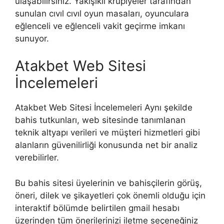
ulaşabilirsiniz. Yakışıklı krupiyeler tarafından
sunulan cıvıl cıvıl oyun masaları, oyunculara
eğlenceli ve eğlenceli vakit geçirme imkanı
sunuyor.
Atakbet Web Sitesi
İncelemeleri
Atakbet Web Sitesi İncelemeleri Aynı şekilde
bahis tutkunları, web sitesinde tanımlanan
teknik altyapı verileri ve müşteri hizmetleri gibi
alanların güvenilirliği konusunda net bir analiz
verebilirler.
Bu bahis sitesi üyelerinin ve bahisçilerin görüş,
öneri, dilek ve şikayetleri çok önemli olduğu için
interaktif bölümde belirtilen gmail hesabı
üzerinden tüm önerilerinizi iletme seçeneğiniz