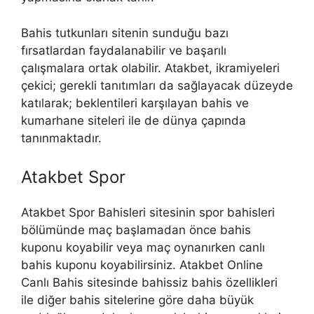
Bahis tutkunları sitenin sunduğu bazı
fırsatlardan faydalanabilir ve başarılı
çalışmalara ortak olabilir. Atakbet, ikramiyeleri
çekici; gerekli tanıtımları da sağlayacak düzeyde
katılarak; beklentileri karşılayan bahis ve
kumarhane siteleri ile de dünya çapında
tanınmaktadır.
Atakbet Spor
Atakbet Spor Bahisleri sitesinin spor bahisleri
bölümünde maç başlamadan önce bahis
kuponu koyabilir veya maç oynanırken canlı
bahis kuponu koyabilirsiniz. Atakbet Online
Canlı Bahis sitesinde bahissiz bahis özellikleri
ile diğer bahis sitelerine göre daha büyük