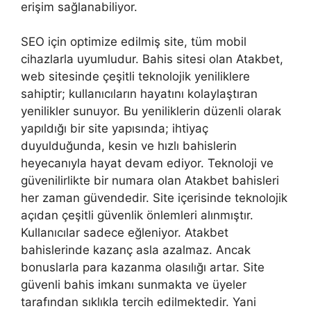
erişim sağlanabiliyor.
SEO için optimize edilmiş site, tüm mobil
cihazlarla uyumludur. Bahis sitesi olan Atakbet,
web sitesinde çeşitli teknolojik yeniliklere
sahiptir; kullanıcıların hayatını kolaylaştıran
yenilikler sunuyor. Bu yeniliklerin düzenli olarak
yapıldığı bir site yapısında; ihtiyaç
duyulduğunda, kesin ve hızlı bahislerin
heyecanıyla hayat devam ediyor. Teknoloji ve
güvenilirlikte bir numara olan Atakbet bahisleri
her zaman güvendedir. Site içerisinde teknolojik
açıdan çeşitli güvenlik önlemleri alınmıştır.
Kullanıcılar sadece eğleniyor. Atakbet
bahislerinde kazanç asla azalmaz. Ancak
bonuslarla para kazanma olasılığı artar. Site
güvenli bahis imkanı sunmakta ve üyeler
tarafından sıklıkla tercih edilmektedir. Yani