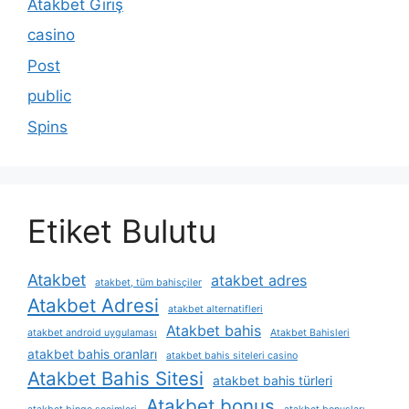
Atakbet Giriş
casino
Post
public
Spins
Etiket Bulutu
Atakbet
atakbet adres
atakbet, tüm bahisçiler
Atakbet Adresi
atakbet alternatifleri
Atakbet bahis
atakbet android uygulaması
Atakbet Bahisleri
atakbet bahis oranları
atakbet bahis siteleri casino
Atakbet Bahis Sitesi
atakbet bahis türleri
Atakbet bonus