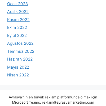
Ocak 2023
Aralık 2022
Kasım 2022
Ekim 2022
Eylül 2022
Ağustos 2022
Temmuz 2022
Haziran 2022
Mayıs 2022
Nisan 2022
Avrasya'nın en büyük reklam platformunda olmak için
Microsoft Teams:
reklam@avrasyamarketing.com