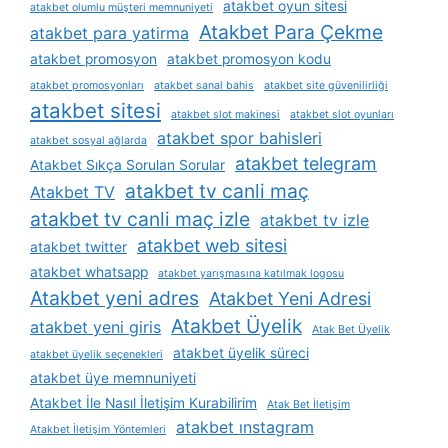
atakbet oyun sitesi
atakbet olumlu müşteri memnuniyeti
Atakbet Para Çekme
atakbet para yatirma
atakbet promosyon
atakbet promosyon kodu
atakbet promosyonları
atakbet sanal bahis
atakbet site güvenilirliği
atakbet sitesi
atakbet slot makinesi
atakbet slot oyunları
atakbet spor bahisleri
atakbet sosyal ağlarda
atakbet telegram
Atakbet Sıkça Sorulan Sorular
atakbet tv canli maç
Atakbet TV
atakbet tv canli maç izle
atakbet tv izle
atakbet web sitesi
atakbet twitter
atakbet whatsapp
atakbet yarışmasına katılmak logosu
Atakbet yeni adres
Atakbet Yeni Adresi
Atakbet Üyelik
atakbet yeni giris
Atak Bet Üyelik
atakbet üyelik süreci
atakbet üyelik seçenekleri
atakbet üye memnuniyeti
Atakbet İle Nasıl İletişim Kurabilirim
Atak Bet İletişim
atakbet ınstagram
Atakbet İletişim Yöntemleri