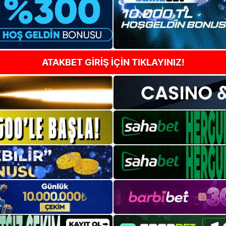
ATAKBET GİRİŞ İÇİN TIKLAYINIZ!