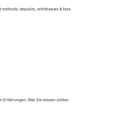
 methods: deposits, withdrawals & fees
n Erfahrungen: Was Sie wissen sollten