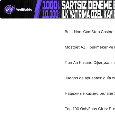
İçeriğe
atla
Best Non-GamStop Casinos
Mostbet AZ – bukmeker ve k
Пин Ап Казино Официальны
Juegos de apuestas: guía c
Надежные казино онлайн 2
Top 100 OnlyFans Girls: Pr