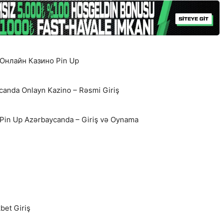
 Онлайн Казино Pin Up
canda Onlayn Kazino – Rəsmi Giriş
 Pin Up Azərbaycanda – Giriş və Oynama
bet Giriş