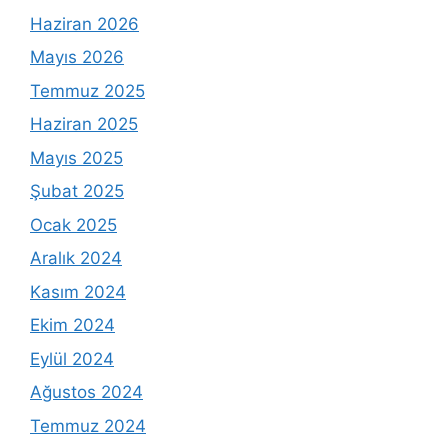
Haziran 2026
Mayıs 2026
Temmuz 2025
Haziran 2025
Mayıs 2025
Şubat 2025
Ocak 2025
Aralık 2024
Kasım 2024
Ekim 2024
Eylül 2024
Ağustos 2024
Temmuz 2024