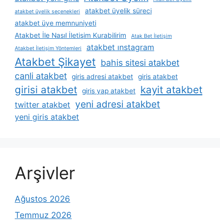
atakbet üyelik süreci
atakbet üyelik seçenekleri
atakbet üye memnuniyeti
Atakbet İle Nasıl İletişim Kurabilirim
Atak Bet İletişim
atakbet ınstagram
Atakbet İletişim Yöntemleri
Atakbet Şikayet
bahis sitesi atakbet
canli atakbet
giris adresi atakbet
giris atakbet
girisi atakbet
kayit atakbet
giris yap atakbet
yeni adresi atakbet
twitter atakbet
yeni giris atakbet
Arşivler
Ağustos 2026
Temmuz 2026