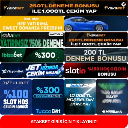
×
ATAKBET GİRİŞ İÇİN TIKLAYINIZ!