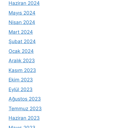
Haziran 2024
Mayıs 2024
Nisan 2024
Mart 2024
Şubat 2024
Ocak 2024
Aralık 2023
Kasım 2023
Ekim 2023
Eylül 2023
Ağustos 2023
Temmuz 2023
Haziran 2023
Mayıs 2023