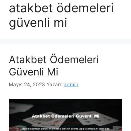
atakbet ödemeleri
güvenli mi
Atakbet Ödemeleri
Güvenli Mi
Mayıs 24, 2023
Yazarı:
admin