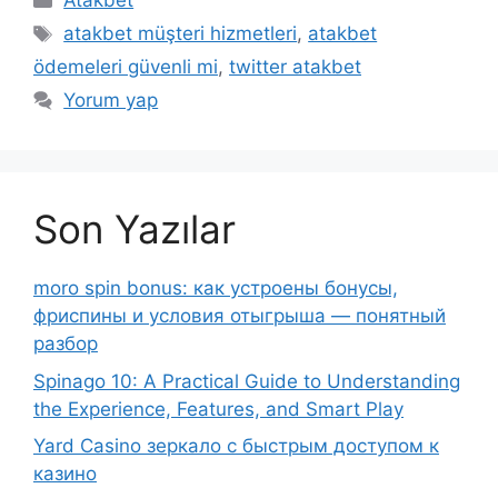
Atakbet
Etiketler
atakbet müşteri hizmetleri
,
atakbet
ödemeleri güvenli mi
,
twitter atakbet
Yorum yap
Son Yazılar
moro spin bonus: как устроены бонусы,
фриспины и условия отыгрыша — понятный
разбор
Spinago 10: A Practical Guide to Understanding
the Experience, Features, and Smart Play
Yard Casino зеркало с быстрым доступом к
казино