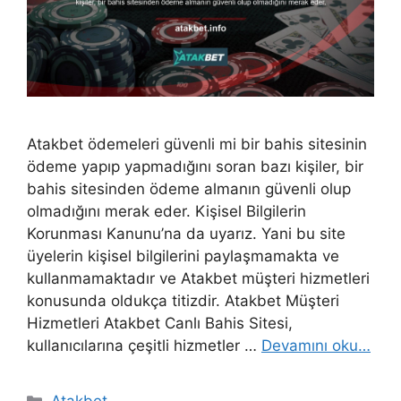
Atakbet ödemeleri güvenli mi bir bahis sitesinin
ödeme yapıp yapmadığını soran bazı kişiler, bir
bahis sitesinden ödeme almanın güvenli olup
olmadığını merak eder. Kişisel Bilgilerin
Korunması Kanunu’na da uyarız. Yani bu site
üyelerin kişisel bilgilerini paylaşmamakta ve
kullanmamaktadır ve Atakbet müşteri hizmetleri
konusunda oldukça titizdir. Atakbet Müşteri
Hizmetleri Atakbet Canlı Bahis Sitesi,
kullanıcılarına çeşitli hizmetler …
Devamını oku…
Kategoriler