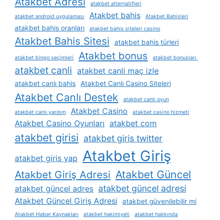
Atakbet Adresi
atakbet alternatifleri
Atakbet bahis
atakbet android uygulaması
Atakbet Bahisleri
atakbet bahis oranları
atakbet bahis siteleri casino
Atakbet Bahis Sitesi
atakbet bahis türleri
Atakbet bonus
atakbet bingo seçimleri
atakbet bonusları
atakbet canli
atakbet canli maç izle
atakbet canlı bahis
Atakbet Canlı Casino Siteleri
Atakbet Canlı Destek
atakbet canlı oyun
Atakbet Casino
atakbet canlı yardım
atakbet casino hizmeti
Atakbet Casino Oyunları
atakbet com
atakbet girisi
atakbet giris twitter
Atakbet Giriş
atakbet giris yap
Atakbet Güncel
Atakbet Giriş Adresi
atakbet güncel adresi
atakbet güncel adres
Atakbet Güncel Giriş Adresi
atakbet güvenilebilir mi
Atakbet Haber Kaynakları
atakbet hakimiyeti
atakbet hakkında