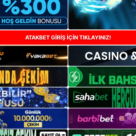
ATAKBET GİRİŞ İÇİN TIKLAYINIZ!