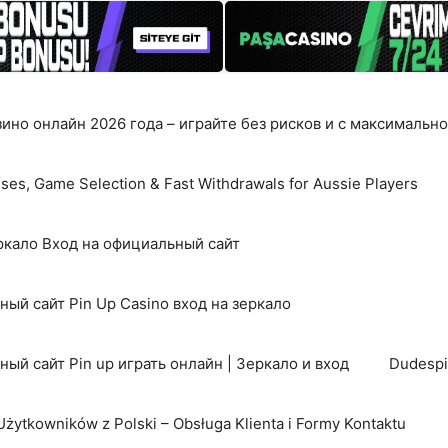
ино онлайн 2026 года – играйте без рисков и с максимальн
es, Game Selection & Fast Withdrawals for Aussie Players
еркало Вход на официальный сайт
ный сайт Pin Up Casino вход на зеркало
ый сайт Pin up играть онлайн | Зеркало и вход
Dudespi
Użytkowników z Polski – Obsługa Klienta i Formy Kontaktu