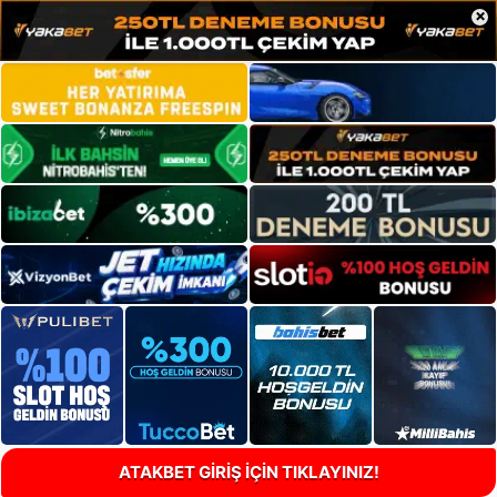
×
ATAKBET GİRİŞ İÇİN TIKLAYINIZ!