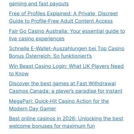
gaming and fast payouts
Free of Profiles Explained: A Private, Discreet
Guide to Profile‑Free Adult Content Access
Fair Go Casino Australia: Your essential guide to
live casino experiences
Schnelle E-Wallet-Auszahlungen bei Top Casino
Bonus Österreich: So funktioniert’s
Win Beast Casino Login: What UK Players Need
to Know
Discover the best games at Fast Withdrawal
Casinos Canada: a player’s paradise for instant
MegaPari: Quick‑Hit Casino Action for the
Modern Day Gamer
Best online casinos in 2026: Unlocking the best
welcome bonuses for maximum fun