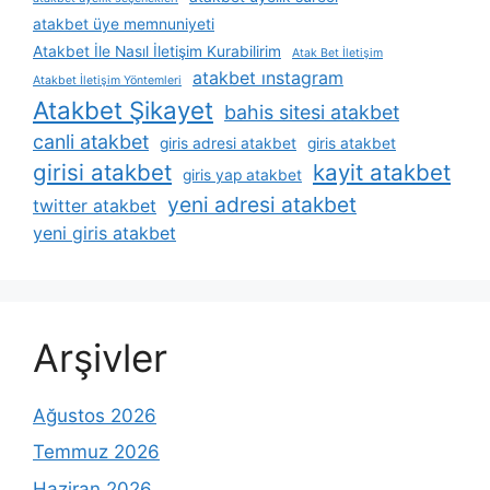
atakbet üye memnuniyeti
Atakbet İle Nasıl İletişim Kurabilirim
Atak Bet İletişim
atakbet ınstagram
Atakbet İletişim Yöntemleri
Atakbet Şikayet
bahis sitesi atakbet
canli atakbet
giris adresi atakbet
giris atakbet
girisi atakbet
kayit atakbet
giris yap atakbet
yeni adresi atakbet
twitter atakbet
yeni giris atakbet
Arşivler
Ağustos 2026
Temmuz 2026
Haziran 2026