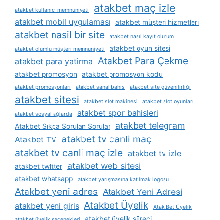
atakbet maç izle
atakbet kullanıcı memnuniyeti
atakbet mobil uygulaması
atakbet müşteri hizmetleri
atakbet nasil bir site
atakbet nasıl kayıt olurum
atakbet oyun sitesi
atakbet olumlu müşteri memnuniyeti
Atakbet Para Çekme
atakbet para yatirma
atakbet promosyon
atakbet promosyon kodu
atakbet promosyonları
atakbet sanal bahis
atakbet site güvenilirliği
atakbet sitesi
atakbet slot makinesi
atakbet slot oyunları
atakbet spor bahisleri
atakbet sosyal ağlarda
atakbet telegram
Atakbet Sıkça Sorulan Sorular
atakbet tv canli maç
Atakbet TV
atakbet tv canli maç izle
atakbet tv izle
atakbet web sitesi
atakbet twitter
atakbet whatsapp
atakbet yarışmasına katılmak logosu
Atakbet yeni adres
Atakbet Yeni Adresi
Atakbet Üyelik
atakbet yeni giris
Atak Bet Üyelik
atakbet üyelik süreci
atakbet üyelik seçenekleri