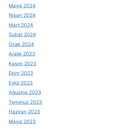
Mayıs 2024
Nisan 2024
Mart 2024
Şubat 2024
Ocak 2024
Aralık 2023
Kasım 2023
Ekim 2023
Eylül 2023
Ağustos 2023
Temmuz 2023
Haziran 2023
Mayıs 2023