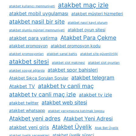
atakbet maç izle
atakbet kullanıcı memnuniyeti
atakbet mobil uygulaması
atakbet müşteri hizmetleri
atakbet nasil bir site
atakbet nasıl kayıt olurum
atakbet oyun sitesi
atakbet olumlu müşteri memnuniyeti
Atakbet Para Çekme
atakbet para yatirma
atakbet promosyon
atakbet promosyon kodu
atakbet promosyonları
atakbet sanal bahis
atakbet site güvenilirliği
atakbet sitesi
atakbet slot makinesi
atakbet slot oyunları
atakbet spor bahisleri
atakbet sosyal ağlarda
atakbet telegram
Atakbet Sıkça Sorulan Sorular
atakbet tv canli maç
Atakbet TV
atakbet tv canli maç izle
atakbet tv izle
atakbet web sitesi
atakbet twitter
atakbet whatsapp
atakbet yarışmasına katılmak logosu
Atakbet yeni adres
Atakbet Yeni Adresi
Atakbet Üyelik
atakbet yeni giris
Atak Bet Üyelik
atakbet üyelik süreci
atakbet üyelik seçenekleri