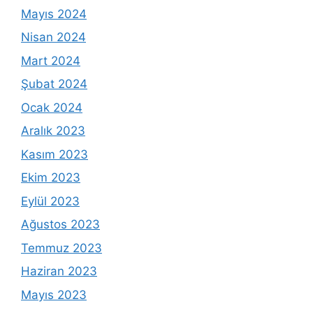
Mayıs 2024
Nisan 2024
Mart 2024
Şubat 2024
Ocak 2024
Aralık 2023
Kasım 2023
Ekim 2023
Eylül 2023
Ağustos 2023
Temmuz 2023
Haziran 2023
Mayıs 2023