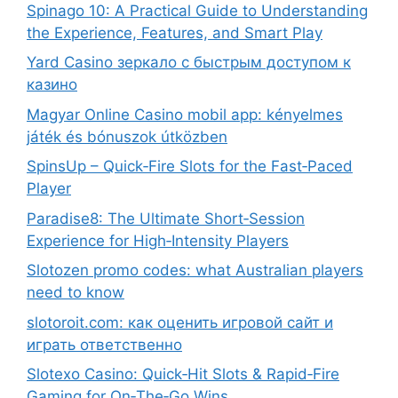
Spinago 10: A Practical Guide to Understanding
the Experience, Features, and Smart Play
Yard Casino зеркало с быстрым доступом к
казино
Magyar Online Casino mobil app: kényelmes
játék és bónuszok útközben
SpinsUp – Quick‑Fire Slots for the Fast‑Paced
Player
Paradise8: The Ultimate Short‑Session
Experience for High‑Intensity Players
Slotozen promo codes: what Australian players
need to know
slotoroit.com: как оценить игровой сайт и
играть ответственно
Slotexo Casino: Quick‑Hit Slots & Rapid‑Fire
Gaming for On‑The‑Go Wins