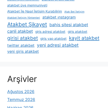
atakbet üye memnuniyeti
Atakbet İle Nasıl İletişim Kurabilirim
Atak Bet İletişim
atakbet ınstagram
Atakbet İletişim Yöntemleri
Atakbet Şikayet
bahis sitesi atakbet
canli atakbet
giris adresi atakbet
giris atakbet
girisi atakbet
kayit atakbet
giris yap atakbet
yeni adresi atakbet
twitter atakbet
yeni giris atakbet
Arşivler
Ağustos 2026
Temmuz 2026
Haziran 2026