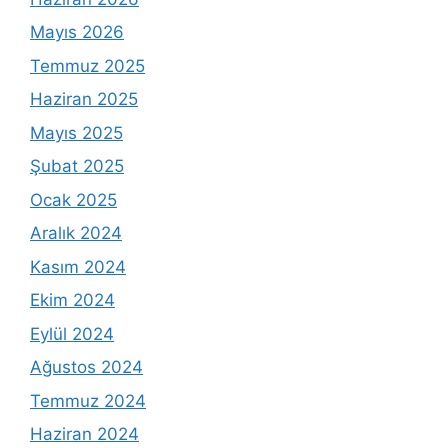
Mayıs 2026
Temmuz 2025
Haziran 2025
Mayıs 2025
Şubat 2025
Ocak 2025
Aralık 2024
Kasım 2024
Ekim 2024
Eylül 2024
Ağustos 2024
Temmuz 2024
Haziran 2024