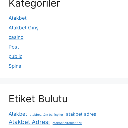
Kategoriler
Atakbet
Atakbet Giriş
casino
Post
public
Spins
Etiket Bulutu
Atakbet
atakbet adres
atakbet, tüm bahisçiler
Atakbet Adresi
atakbet alternatifleri