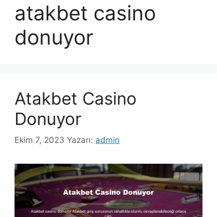
atakbet casino
donuyor
Atakbet Casino
Donuyor
Ekim 7, 2023
Yazarı:
admin