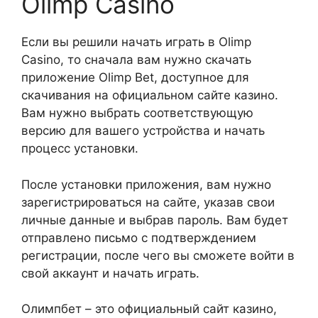
Olimp Casino
Если вы решили начать играть в Olimp
Casino, то сначала вам нужно скачать
приложение Olimp Bet, доступное для
скачивания на официальном сайте казино.
Вам нужно выбрать соответствующую
версию для вашего устройства и начать
процесс установки.
После установки приложения, вам нужно
зарегистрироваться на сайте, указав свои
личные данные и выбрав пароль. Вам будет
отправлено письмо с подтверждением
регистрации, после чего вы сможете войти в
свой аккаунт и начать играть.
Олимпбет – это официальный сайт казино,