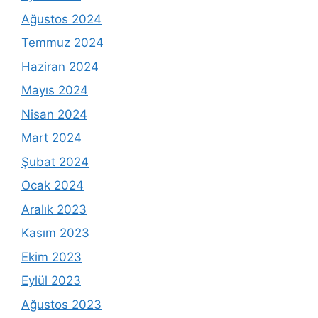
Ağustos 2024
Temmuz 2024
Haziran 2024
Mayıs 2024
Nisan 2024
Mart 2024
Şubat 2024
Ocak 2024
Aralık 2023
Kasım 2023
Ekim 2023
Eylül 2023
Ağustos 2023