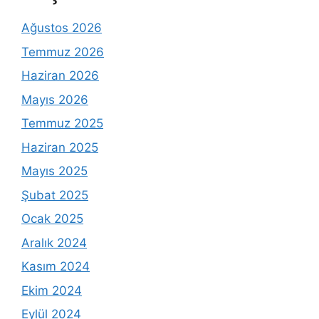
Ağustos 2026
Temmuz 2026
Haziran 2026
Mayıs 2026
Temmuz 2025
Haziran 2025
Mayıs 2025
Şubat 2025
Ocak 2025
Aralık 2024
Kasım 2024
Ekim 2024
Eylül 2024