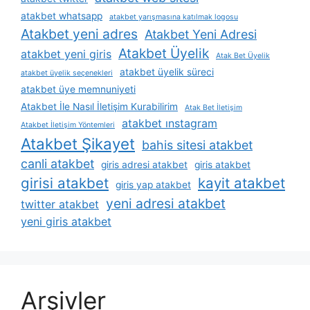
atakbet whatsapp
atakbet yarışmasına katılmak logosu
Atakbet yeni adres
Atakbet Yeni Adresi
Atakbet Üyelik
atakbet yeni giris
Atak Bet Üyelik
atakbet üyelik süreci
atakbet üyelik seçenekleri
atakbet üye memnuniyeti
Atakbet İle Nasıl İletişim Kurabilirim
Atak Bet İletişim
atakbet ınstagram
Atakbet İletişim Yöntemleri
Atakbet Şikayet
bahis sitesi atakbet
canli atakbet
giris adresi atakbet
giris atakbet
girisi atakbet
kayit atakbet
giris yap atakbet
yeni adresi atakbet
twitter atakbet
yeni giris atakbet
Arşivler