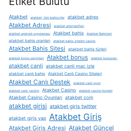
Etiket Bulutu
Atakbet
atakbet adres
atakbet, tüm bahisçiler
Atakbet Adresi
atakbet alternatifleri
Atakbet bahis
atakbet android uygulaması
Atakbet Bahisleri
atakbet bahis oranları
atakbet bahis siteleri casino
Atakbet Bahis Sitesi
atakbet bahis türleri
Atakbet bonus
atakbet bingo seçimleri
atakbet bonusları
atakbet canli
atakbet canli maç izle
atakbet canlı bahis
Atakbet Canlı Casino Siteleri
Atakbet Canlı Destek
atakbet canlı oyun
Atakbet Casino
atakbet canlı yardım
atakbet casino hizmeti
Atakbet Casino Oyunları
atakbet com
atakbet girisi
atakbet giris twitter
Atakbet Giriş
atakbet giris yap
Atakbet Güncel
Atakbet Giriş Adresi