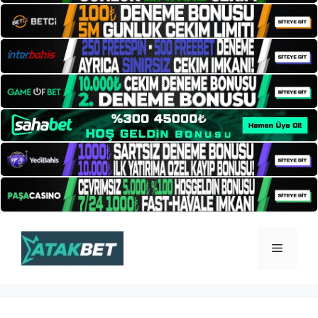
İçeriğe
atla
Menü