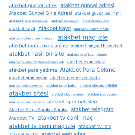
atakbet güncel adresi
atakbet güncel adres
Atakbet Güncel Giriş Adresi
atakbet güvenilebilir mi
Atakbet Haber Kaynakları
atakbet hakimiyeti
atakbet hakkında
Atakbet kayıt
atakbet kayit
atakbet kullanıcı dostu
atakbet maç izle
atakbet kullanıcı memnuniyeti
atakbet mobil uygulaması
atakbet müşteri hizmetleri
atakbet nasil bir site
atakbet nasıl kayıt olurum
atakbet oyun sitesi
atakbet olumlu müşteri memnuniyeti
Atakbet Para Çekme
atakbet para yatirma
atakbet promosyon
atakbet promosyon kodu
atakbet promosyonları
atakbet sanal bahis
atakbet site güvenilirliği
atakbet sitesi
atakbet slot makinesi
atakbet slot oyunları
atakbet spor bahisleri
atakbet sosyal ağlarda
atakbet telegram
Atakbet Sıkça Sorulan Sorular
atakbet tv canli maç
Atakbet TV
atakbet tv canli maç izle
atakbet tv izle
atakbet web sitesi
atakbet twitter