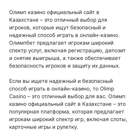
Олимп казино официальный сайт в
Казахстане – это отличный выбор для
игроков, которые ищут безопасный и
надежный способ играть в онлайн-казино.
Олимпбет предлагает игрокам широкий
спектр услуг, включая регистрацию, депозит
и снятие выигрыша, а также обеспечивает
безопасность игроков и защиту их данных.
Если вы ищете надежный и безопасный
способ играть в онлайн-казино, то Olimp
Casino – это отличный выбор для вас. Олимп
казино официальный сайт в Казахстане – это
популярная платформа, которая предлагает
игрокам широкий спектр игр, включая слоты,
карточные игры и рулетку.