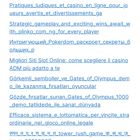
Pratiques_ludiques_et_casino_en_ligne_pour_jo
ueurs_avertis_et_divertissements_ga
Strategic_gameplay_and_exciting_wins_await_w
ith_plinko_com_ng_for_every_player
Интригующий_Pokerdom_раскроет_секреты_б
ольших_p
Migliori Siti Slot Online: come scegliere il casino
ADM più adatto a te
Görkemli_semboller_ve_Gates_of_Olympus_dem
o_ile_kazanma_fırsatları_oyuncular
Gözde_fırsatlar_sunan_Gates_of_Olympus_1000
_demo_tatlidede_ile_sanal_dünyada
Efficace_sistema_e_lottomatica_per_vincite_stra
ordinarie_nel_gioco_online_legale
रणन_त_प_र_ण_च_न_त_tower_rush_game_क_स_थ_ज_