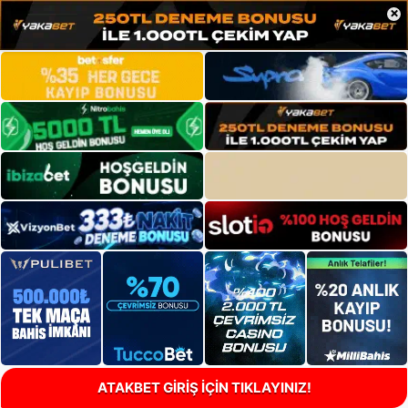
×
ATAKBET GİRİŞ İÇİN TIKLAYINIZ!