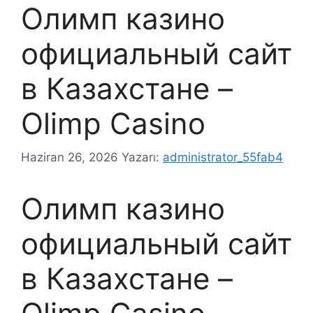
Олимп казино
официальный сайт
в Казахстане –
Olimp Casino
Haziran 26, 2026
Yazarı:
administrator_55fab4
Олимп казино
официальный сайт
в Казахстане –