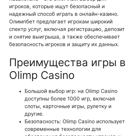
игроков, которые ищут безопасный и
надежный способ играть в онлайн-казино.
Олимпбет предлагает игрокам широкий
спектр услуг, включая регистрацию, депозит
и снятие выигрыша, а также обеспечивает
безопасность игроков и защиту их данных.
Преимущества игры в
Olimp Casino
Большой выбор игр: на Olimp Casino
доступны более 1000 игр, включая
слоты, карточные игры, рулетку и
другие.
Безопасность: Olimp Casino использует
современные технологии для