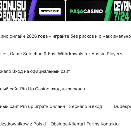
ино онлайн 2026 года – играйте без рисков и с максимальн
es, Game Selection & Fast Withdrawals for Aussie Players
еркало Вход на официальный сайт
ный сайт Pin Up Casino вход на зеркало
ый сайт Pin up играть онлайн | Зеркало и вход
Dudespi
Użytkowników z Polski – Obsługa Klienta i Formy Kontaktu