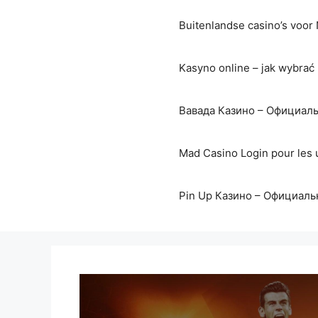
Buitenlandse casino’s voor
Kasyno online – jak wybrać
Вавада Казино – Официаль
Mad Casino Login pour les u
Pin Up Казино – Официальн