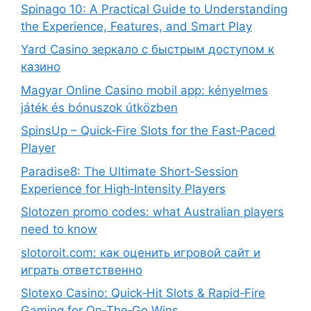
Spinago 10: A Practical Guide to Understanding
the Experience, Features, and Smart Play
Yard Casino зеркало с быстрым доступом к
казино
Magyar Online Casino mobil app: kényelmes
játék és bónuszok útközben
SpinsUp – Quick‑Fire Slots for the Fast‑Paced
Player
Paradise8: The Ultimate Short‑Session
Experience for High‑Intensity Players
Slotozen promo codes: what Australian players
need to know
slotoroit.com: как оценить игровой сайт и
играть ответственно
Slotexo Casino: Quick‑Hit Slots & Rapid‑Fire
Gaming for On‑The‑Go Wins