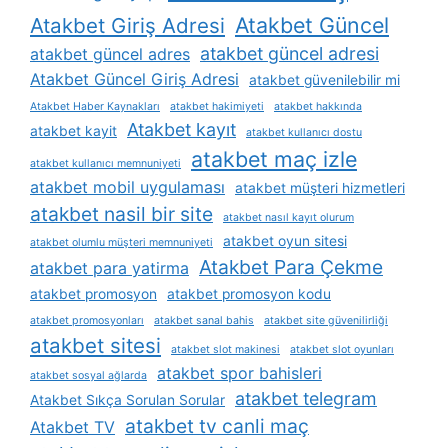
Atakbet Güncel
Atakbet Giriş Adresi
atakbet güncel adresi
atakbet güncel adres
Atakbet Güncel Giriş Adresi
atakbet güvenilebilir mi
Atakbet Haber Kaynakları
atakbet hakimiyeti
atakbet hakkında
Atakbet kayıt
atakbet kayit
atakbet kullanıcı dostu
atakbet maç izle
atakbet kullanıcı memnuniyeti
atakbet mobil uygulaması
atakbet müşteri hizmetleri
atakbet nasil bir site
atakbet nasıl kayıt olurum
atakbet oyun sitesi
atakbet olumlu müşteri memnuniyeti
Atakbet Para Çekme
atakbet para yatirma
atakbet promosyon
atakbet promosyon kodu
atakbet promosyonları
atakbet sanal bahis
atakbet site güvenilirliği
atakbet sitesi
atakbet slot makinesi
atakbet slot oyunları
atakbet spor bahisleri
atakbet sosyal ağlarda
atakbet telegram
Atakbet Sıkça Sorulan Sorular
atakbet tv canli maç
Atakbet TV