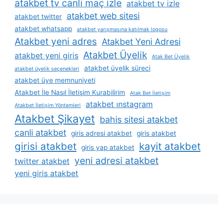
atakbet tv canli maç izle
atakbet tv izle
atakbet web sitesi
atakbet twitter
atakbet whatsapp
atakbet yarışmasına katılmak logosu
Atakbet yeni adres
Atakbet Yeni Adresi
Atakbet Üyelik
atakbet yeni giris
Atak Bet Üyelik
atakbet üyelik süreci
atakbet üyelik seçenekleri
atakbet üye memnuniyeti
Atakbet İle Nasıl İletişim Kurabilirim
Atak Bet İletişim
atakbet ınstagram
Atakbet İletişim Yöntemleri
Atakbet Şikayet
bahis sitesi atakbet
canli atakbet
giris adresi atakbet
giris atakbet
girisi atakbet
kayit atakbet
giris yap atakbet
yeni adresi atakbet
twitter atakbet
yeni giris atakbet