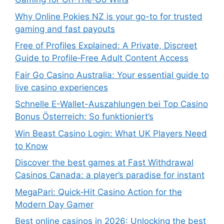
Why Online Pokies NZ is your go-to for trusted
gaming and fast payouts
Free of Profiles Explained: A Private, Discreet
Guide to Profile‑Free Adult Content Access
Fair Go Casino Australia: Your essential guide to
live casino experiences
Schnelle E-Wallet-Auszahlungen bei Top Casino
Bonus Österreich: So funktioniert’s
Win Beast Casino Login: What UK Players Need
to Know
Discover the best games at Fast Withdrawal
Casinos Canada: a player’s paradise for instant
MegaPari: Quick‑Hit Casino Action for the
Modern Day Gamer
Best online casinos in 2026: Unlocking the best