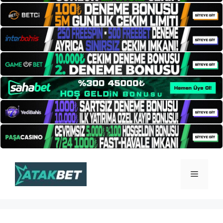
İçeriğe
atla
Menü