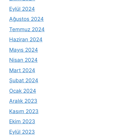
Eylül 2024
Ağustos 2024
Temmuz 2024
Haziran 2024
Mayıs 2024
Nisan 2024
Mart 2024
Şubat 2024
Ocak 2024
Aralık 2023
Kasım 2023
Ekim 2023
Eylül 2023