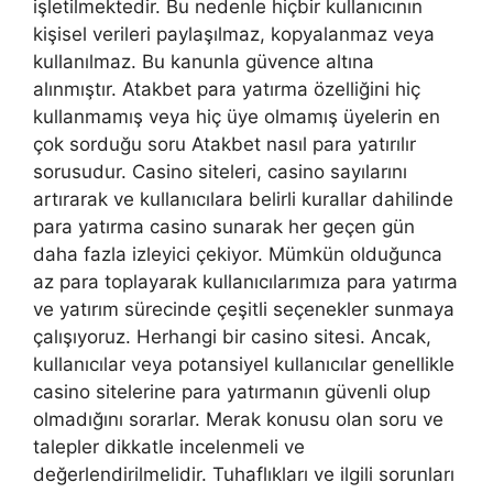
işletilmektedir. Bu nedenle hiçbir kullanıcının
kişisel verileri paylaşılmaz, kopyalanmaz veya
kullanılmaz. Bu kanunla güvence altına
alınmıştır. Atakbet para yatırma özelliğini hiç
kullanmamış veya hiç üye olmamış üyelerin en
çok sorduğu soru Atakbet nasıl para yatırılır
sorusudur. Casino siteleri, casino sayılarını
artırarak ve kullanıcılara belirli kurallar dahilinde
para yatırma casino sunarak her geçen gün
daha fazla izleyici çekiyor. Mümkün olduğunca
az para toplayarak kullanıcılarımıza para yatırma
ve yatırım sürecinde çeşitli seçenekler sunmaya
çalışıyoruz. Herhangi bir casino sitesi. Ancak,
kullanıcılar veya potansiyel kullanıcılar genellikle
casino sitelerine para yatırmanın güvenli olup
olmadığını sorarlar. Merak konusu olan soru ve
talepler dikkatle incelenmeli ve
değerlendirilmelidir. Tuhaflıkları ve ilgili sorunları