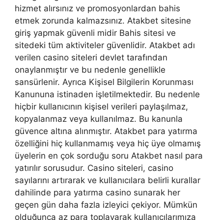
hizmet alırsınız ve promosyonlardan bahis
etmek zorunda kalmazsınız. Atakbet sitesine
giriş yapmak güvenli midir Bahis sitesi ve
sitedeki tüm aktiviteler güvenlidir. Atakbet adı
verilen casino siteleri devlet tarafından
onaylanmıştır ve bu nedenle genellikle
sansürlenir. Ayrıca Kişisel Bilgilerin Korunması
Kanununa istinaden işletilmektedir. Bu nedenle
hiçbir kullanıcının kişisel verileri paylaşılmaz,
kopyalanmaz veya kullanılmaz. Bu kanunla
güvence altına alınmıştır. Atakbet para yatırma
özelliğini hiç kullanmamış veya hiç üye olmamış
üyelerin en çok sorduğu soru Atakbet nasıl para
yatırılır sorusudur. Casino siteleri, casino
sayılarını artırarak ve kullanıcılara belirli kurallar
dahilinde para yatırma casino sunarak her
geçen gün daha fazla izleyici çekiyor. Mümkün
olduğunca az para toplayarak kullanıcılarımıza