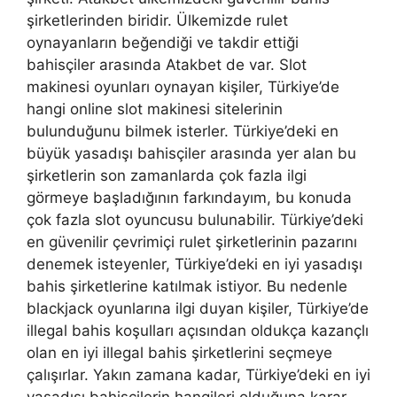
şirketlerinden biridir. Ülkemizde rulet
oynayanların beğendiği ve takdir ettiği
bahisçiler arasında Atakbet de var. Slot
makinesi oyunları oynayan kişiler, Türkiye’de
hangi online slot makinesi sitelerinin
bulunduğunu bilmek isterler. Türkiye’deki en
büyük yasadışı bahisçiler arasında yer alan bu
şirketlerin son zamanlarda çok fazla ilgi
görmeye başladığının farkındayım, bu konuda
çok fazla slot oyuncusu bulunabilir. Türkiye’deki
en güvenilir çevrimiçi rulet şirketlerinin pazarını
denemek isteyenler, Türkiye’deki en iyi yasadışı
bahis şirketlerine katılmak istiyor. Bu nedenle
blackjack oyunlarına ilgi duyan kişiler, Türkiye’de
illegal bahis koşulları açısından oldukça kazançlı
olan en iyi illegal bahis şirketlerini seçmeye
çalışırlar. Yakın zamana kadar, Türkiye’deki en iyi