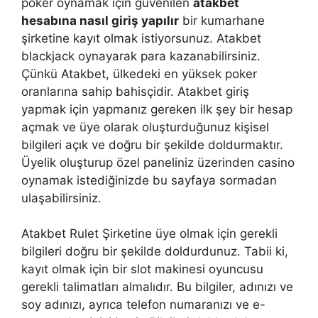
poker oynamak için güvenilen
atakbet
hesabına nasıl giriş yapılır
bir kumarhane
şirketine kayıt olmak istiyorsunuz. Atakbet
blackjack oynayarak para kazanabilirsiniz.
Çünkü Atakbet, ülkedeki en yüksek poker
oranlarına sahip bahisçidir. Atakbet giriş
yapmak için yapmanız gereken ilk şey bir hesap
açmak ve üye olarak oluşturduğunuz kişisel
bilgileri açık ve doğru bir şekilde doldurmaktır.
Üyelik oluşturup özel paneliniz üzerinden casino
oynamak istediğinizde bu sayfaya sormadan
ulaşabilirsiniz.
Atakbet Rulet Şirketine üye olmak için gerekli
bilgileri doğru bir şekilde doldurdunuz. Tabii ki,
kayıt olmak için bir slot makinesi oyuncusu
gerekli talimatları almalıdır. Bu bilgiler, adınızı ve
soy adınızı, ayrıca telefon numaranızı ve e-