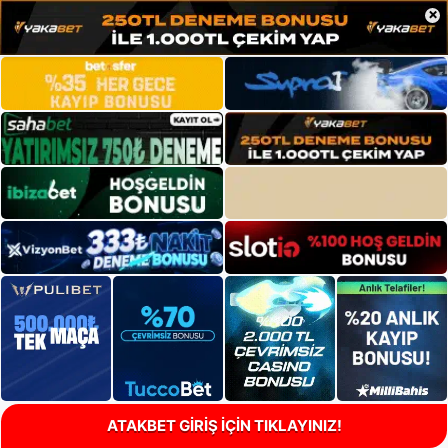
×
ATAKBET GİRİŞ İÇİN TIKLAYINIZ!