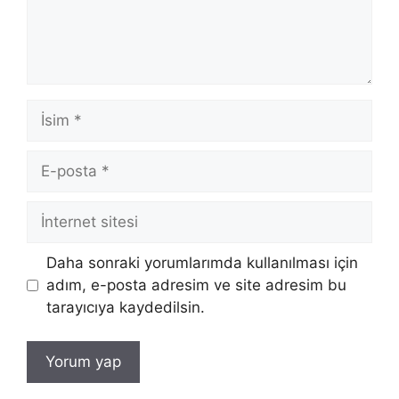
İsim
E-
posta
İnternet
sitesi
Daha sonraki yorumlarımda kullanılması için
adım, e-posta adresim ve site adresim bu
tarayıcıya kaydedilsin.