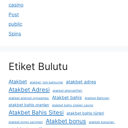
casino
Post
public
Spins
Etiket Bulutu
Atakbet
atakbet adres
atakbet, tüm bahisçiler
Atakbet Adresi
atakbet alternatifleri
Atakbet bahis
atakbet android uygulaması
Atakbet Bahisleri
atakbet bahis oranları
atakbet bahis siteleri casino
Atakbet Bahis Sitesi
atakbet bahis türleri
Atakbet bonus
atakbet bingo seçimleri
atakbet bonusları