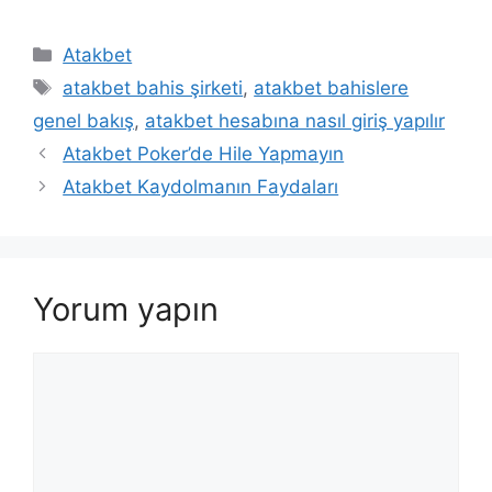
Kategoriler
Atakbet
Etiketler
atakbet bahis şirketi
,
atakbet bahislere
genel bakış
,
atakbet hesabına nasıl giriş yapılır
Yazı
Atakbet Poker’de Hile Yapmayın
dolaşımı
Atakbet Kaydolmanın Faydaları
Yorum yapın
Yorum