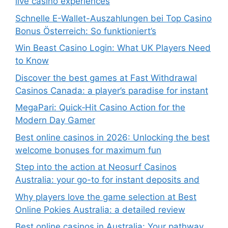
live casino experiences
Schnelle E-Wallet-Auszahlungen bei Top Casino
Bonus Österreich: So funktioniert’s
Win Beast Casino Login: What UK Players Need
to Know
Discover the best games at Fast Withdrawal
Casinos Canada: a player’s paradise for instant
MegaPari: Quick‑Hit Casino Action for the
Modern Day Gamer
Best online casinos in 2026: Unlocking the best
welcome bonuses for maximum fun
Step into the action at Neosurf Casinos
Australia: your go-to for instant deposits and
Why players love the game selection at Best
Online Pokies Australia: a detailed review
Best online casinos in Australia: Your pathway