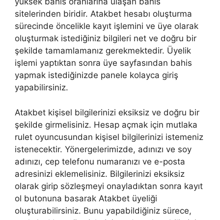
yüksek bahis oranlarına ulaşan bahis
sitelerinden biridir. Atakbet hesabı oluşturma
sürecinde öncelikle kayıt işlemini ve üye olarak
oluşturmak istediğiniz bilgileri net ve doğru bir
şekilde tamamlamanız gerekmektedir. Üyelik
işlemi yaptıktan sonra üye sayfasından bahis
yapmak istediğinizde panele kolayca giriş
yapabilirsiniz.
Atakbet kişisel bilgilerinizi eksiksiz ve doğru bir
şekilde girmelisiniz. Hesap açmak için mutlaka
rulet oyuncusundan kişisel bilgilerinizi istemeniz
istenecektir. Yönergelerimizde, adınızı ve soy
adınızı, cep telefonu numaranızı ve e-posta
adresinizi eklemelisiniz. Bilgilerinizi eksiksiz
olarak girip sözleşmeyi onayladıktan sonra kayıt
ol butonuna basarak Atakbet üyeliği
oluşturabilirsiniz. Bunu yapabildiğiniz sürece,