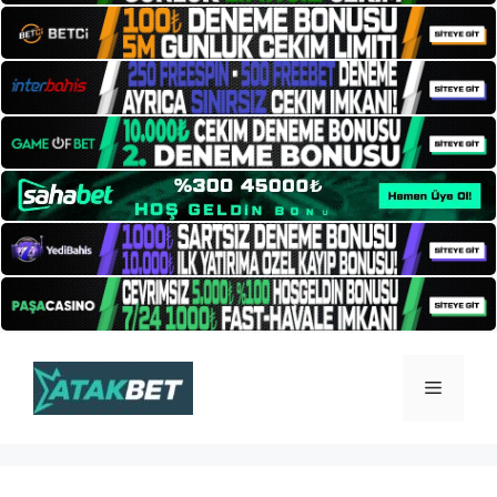
İçeriğe
atla
Menü