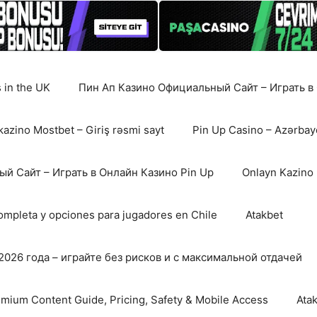
 in the UK
Пин Ап Казино Официальный Сайт – Играть в
azino Mostbet – Giriş rəsmi sayt
Pin Up Casino – Azərbay
й Сайт – Играть в Онлайн Казино Pin Up
Onlayn Kazino
ompleta y opciones para jugadores en Chile
Atakbet
026 года – играйте без рисков и с максимальной отдачей
emium Content Guide, Pricing, Safety & Mobile Access
Atak