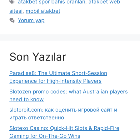
Etiketler
atakbet spor bahis oranları
,
atakbet web
sitesi
,
mobil atakbet
Yorum yap
Son Yazılar
Paradise8: The Ultimate Short‑Session
Experience for High‑Intensity Players
Slotozen promo codes: what Australian players
need to know
slotoroit.com: как оценить игровой сайт и
играть ответственно
Slotexo Casino: Quick‑Hit Slots & Rapid‑Fire
Gaming for On‑The‑Go Wins