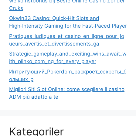
welkomstbonus bij Beste Online Casino Zonder
Cruks
Okwin33 Casino: Quick‑Hit Slots and
High‑Intensity Gaming for the Fast‑Paced Player
Pratiques_ludiques_et_casino_en_ligne_pour_jo
ueurs_avertis_et_divertissements_ga
Strategic_gameplay_and_exciting_wins_await_w
ith_plinko_com_ng_for_every_player
Интригующий_Pokerdom_раскроет_секреты_б
ольших_p
Migliori Siti Slot Online: come scegliere il casino
ADM più adatto a te
Kategoriler