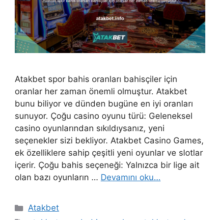
Atakbet spor bahis oranları bahisçiler için
oranlar her zaman önemli olmuştur. Atakbet
bunu biliyor ve dünden bugüne en iyi oranları
sunuyor. Çoğu casino oyunu türü: Geleneksel
casino oyunlarından sıkıldıysanız, yeni
seçenekler sizi bekliyor. Atakbet Casino Games,
ek özelliklere sahip çeşitli yeni oyunlar ve slotlar
içerir. Çoğu bahis seçeneği: Yalnızca bir lige ait
olan bazı oyunların …
Devamını oku…
Kategoriler
Atakbet