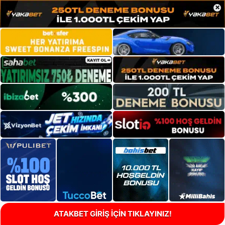
×
ATAKBET GİRİŞ İÇİN TIKLAYINIZ!