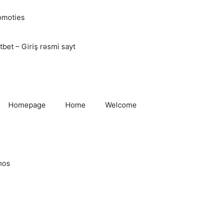
omoties
bet – Giriş rəsmi sayt
Homepage
Home
Welcome
mos