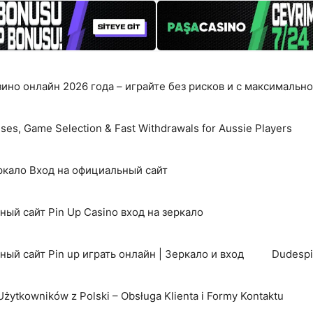
ино онлайн 2026 года – играйте без рисков и с максимальн
es, Game Selection & Fast Withdrawals for Aussie Players
еркало Вход на официальный сайт
ный сайт Pin Up Casino вход на зеркало
ый сайт Pin up играть онлайн | Зеркало и вход
Dudespi
Użytkowników z Polski – Obsługa Klienta i Formy Kontaktu