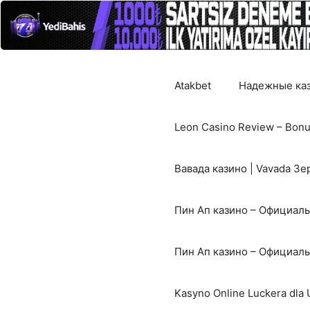
İçeriğe
atla
Atakbet
Надежные каз
Leon Casino Review – Bonus
Вавада казино | Vavada З
Пин Ап казино – Официаль
Пин Ап казино – Официальн
Kasyno Online Luckera dla 