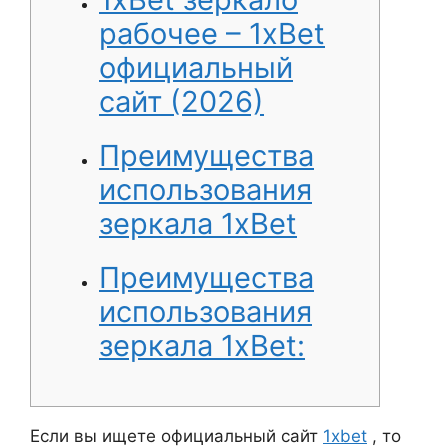
рабочее – 1xBet
официальный
сайт (2026)
Преимущества
использования
зеркала 1xBet
Преимущества
использования
зеркала 1xBet:
Если вы ищете официальный сайт
1xbet
, то