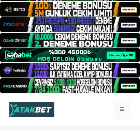
İçeriğe
atla
Menü