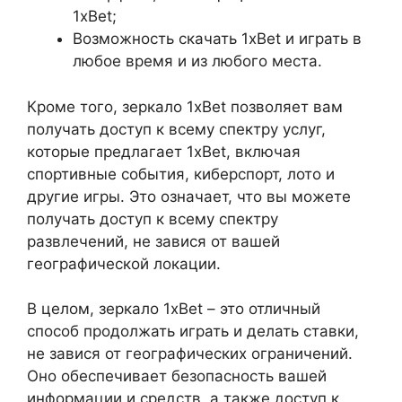
1xBet;
Возможность скачать 1xBet и играть в
любое время и из любого места.
Кроме того, зеркало 1xBet позволяет вам
получать доступ к всему спектру услуг,
которые предлагает 1xBet, включая
спортивные события, киберспорт, лото и
другие игры. Это означает, что вы можете
получать доступ к всему спектру
развлечений, не завися от вашей
географической локации.
В целом, зеркало 1xBet – это отличный
способ продолжать играть и делать ставки,
не завися от географических ограничений.
Оно обеспечивает безопасность вашей
информации и средств, а также доступ к