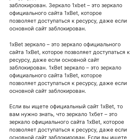
заблокирован. Зеркало 1xbet – это зеркало
официального сайта 1xBet, которое
позволяет доступаться к ресурсу, даже если
основной сайт заблокирован.
1xBet зеркало – это зеркало официального
сайта 1xBet, которое позволяет доступаться к
ресурсу, даже если основной сайт
заблокирован. 1xBet зеркало – это зеркало
официального сайта 1xBet, которое
позволяет доступаться к ресурсу, даже если
основной сайт заблокирован.
Если вы ищете официальный сайт 1xBet, то
вам нужно знать, что зеркало 1хбет – это
зеркало официального сайта 1xBet, которое
позволяет доступаться к ресурсу, даже если
основной сайт заблокирован. Если вы ищете