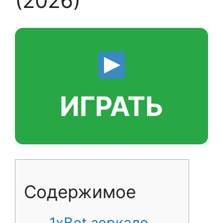
(2026)
ИГРАТЬ
Содержимое
1xBet зеркало