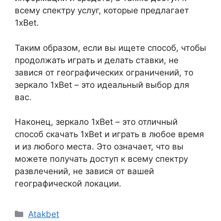
всему спектру услуг, которые предлагает
1xBet.
Таким образом, если вы ищете способ, чтобы
продолжать играть и делать ставки, не
завися от географических ограничений, то
зеркало 1xBet – это идеальный выбор для
вас.
Наконец, зеркало 1xBet – это отличный
способ скачать 1xBet и играть в любое время
и из любого места. Это означает, что вы
можете получать доступ к всему спектру
развлечений, не завися от вашей
географической локации.
Kategoriler
Atakbet