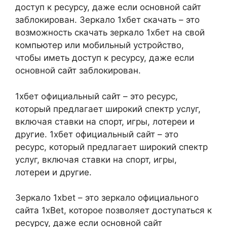
доступ к ресурсу, даже если основной сайт
заблокирован. Зеркало 1хбет скачать – это
возможность скачать зеркало 1хбет на свой
компьютер или мобильный устройство,
чтобы иметь доступ к ресурсу, даже если
основной сайт заблокирован.
1хбет официальный сайт – это ресурс,
который предлагает широкий спектр услуг,
включая ставки на спорт, игры, лотереи и
другие. 1хбет официальный сайт – это
ресурс, который предлагает широкий спектр
услуг, включая ставки на спорт, игры,
лотереи и другие.
Зеркало 1xbet – это зеркало официального
сайта 1xBet, которое позволяет доступаться к
ресурсу, даже если основной сайт