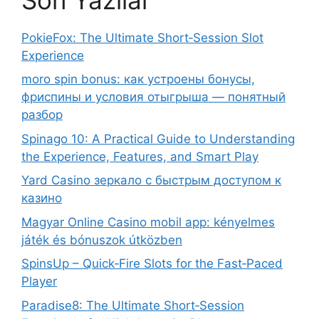
PokieFox: The Ultimate Short‑Session Slot
Experience
moro spin bonus: как устроены бонусы,
фриспины и условия отыгрыша — понятный
разбор
Spinago 10: A Practical Guide to Understanding
the Experience, Features, and Smart Play
Yard Casino зеркало с быстрым доступом к
казино
Magyar Online Casino mobil app: kényelmes
játék és bónuszok útközben
SpinsUp – Quick‑Fire Slots for the Fast‑Paced
Player
Paradise8: The Ultimate Short‑Session