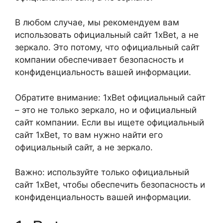
В любом случае, мы рекомендуем вам
использовать официальный сайт 1xBet, а не
зеркало. Это потому, что официальный сайт
компании обеспечивает безопасность и
конфиденциальность вашей информации.
Обратите внимание: 1xBet официальный сайт
– это не только зеркало, но и официальный
сайт компании. Если вы ищете официальный
сайт 1xBet, то вам нужно найти его
официальный сайт, а не зеркало.
Важно: используйте только официальный
сайт 1xBet, чтобы обеспечить безопасность и
конфиденциальность вашей информации.