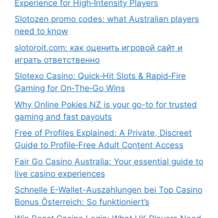
Experience for High‑Intensity Players
Slotozen promo codes: what Australian players
need to know
slotoroit.com: как оценить игровой сайт и
играть ответственно
Slotexo Casino: Quick‑Hit Slots & Rapid‑Fire
Gaming for On‑The‑Go Wins
Why Online Pokies NZ is your go-to for trusted
gaming and fast payouts
Free of Profiles Explained: A Private, Discreet
Guide to Profile‑Free Adult Content Access
Fair Go Casino Australia: Your essential guide to
live casino experiences
Schnelle E-Wallet-Auszahlungen bei Top Casino
Bonus Österreich: So funktioniert’s