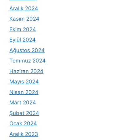
Aralık 2024
Kasım 2024
Ekim 2024
Eylül 2024
Ağustos 2024
Temmuz 2024
Haziran 2024
Mayıs 2024
Nisan 2024
Mart 2024
Şubat 2024
Ocak 2024
Aralık 2023